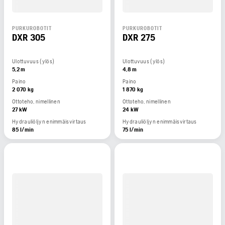
PURKUROBOTIT
PURKUROBOTIT
DXR 305
DXR 275
Ulottuvuus (ylös)
Ulottuvuus (ylös)
5,2 m
4,8 m
Paino
Paino
2 070 kg
1 870 kg
Ottoteho, nimellinen
Ottoteho, nimellinen
27 kW
24 kW
Hydrauliöljyn enimmäisvirtaus
Hydrauliöljyn enimmäisvirtaus
85 l/min
75 l/min