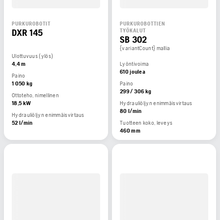
PURKUROBOTIT
PURKUROBOTTIEN
DXR 145
TYÖKALUT
SB 302
{variantCount} mallia
Ulottuvuus (ylös)
4,4 m
Lyöntivoima
610 joulea
Paino
1 050 kg
Paino
299 / 306 kg
Ottoteho, nimellinen
18,5 kW
Hydrauliöljyn enimmäisvirtaus
80 l/min
Hydrauliöljyn enimmäisvirtaus
52 l/min
Tuotteen koko, leveys
460 mm