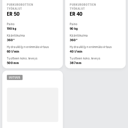
PURKUROBOTTIEN
PURKUROBOTTIEN
TYÖKALUT
TYÖKALUT
ER 50
ER 40
Paino
Paino
190 kg
90 kg
Kääntökulma
Kääntökulma
360 °
360 °
Hydrauliöljyn enimmäisvirtaus
Hydrauliöljyn enimmäisvirtaus
60 l/min
40 l/min
Tuotteen koko, leveys
Tuotteen koko, leveys
500 mm
387 mm
UUTUUS