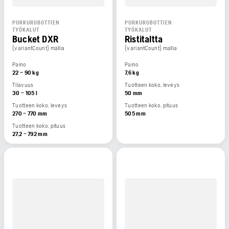
PURKUROBOTTIEN
PURKUROBOTTIEN
TYÖKALUT
TYÖKALUT
Bucket DXR
Ristitaltta
{variantCount} mallia
{variantCount} mallia
Paino
Paino
22 – 90 kg
7,6 kg
Tilavuus
Tuotteen koko, leveys
30 – 105 l
50 mm
Tuotteen koko, leveys
Tuotteen koko, pituus
270 – 770 mm
505 mm
Tuotteen koko, pituus
27,2 – 792 mm