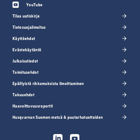
YouTube
Tilaa uutiskirje
Tietosuojailmoitus
Käyttöehdot
Evästekäytäntö
Julkaisutiedot
Toimitusehdot
Epäillyistä rikkomuksista ilmoittaminen
Takuuehdot
Haavoittuvuusraportti
Husqvarnan Suomen metsä & puutarhatuotteiden