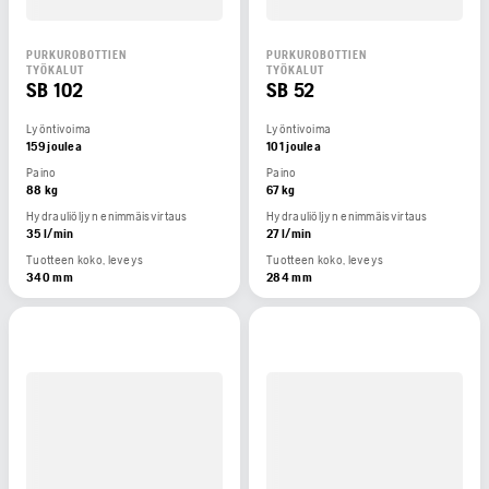
PURKUROBOTTIEN
PURKUROBOTTIEN
TYÖKALUT
TYÖKALUT
SB 102
SB 52
Lyöntivoima
Lyöntivoima
159 joulea
101 joulea
Paino
Paino
88 kg
67 kg
Hydrauliöljyn enimmäisvirtaus
Hydrauliöljyn enimmäisvirtaus
35 l/min
27 l/min
Tuotteen koko, leveys
Tuotteen koko, leveys
340 mm
284 mm