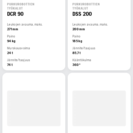
PURKUROBOTTIEN
PURKUROBOTTIEN
TYÖKALUT
TYÖKALUT
DCR 90
DSS 200
Leukojen avauma, maks.
Leukojen avauma, maks.
271 mm
200 mm
Paino
Paino
94 kg
185 kg
Murskausvoima
Jännite/taajuus
24 t
85,7 t
Jännite/taajuus
Kääntökulma
74 t
360 °