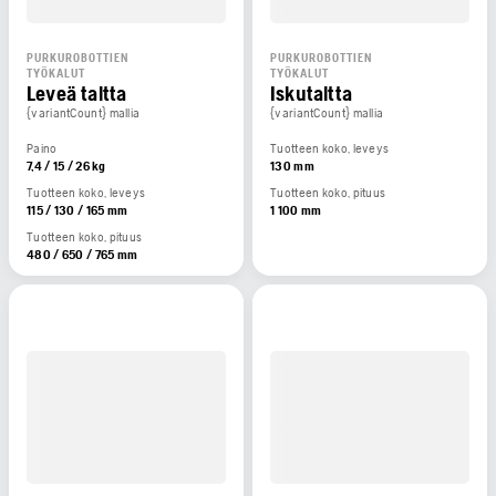
PURKUROBOTTIEN
PURKUROBOTTIEN
TYÖKALUT
TYÖKALUT
Leveä taltta
Iskutaltta
{variantCount} mallia
{variantCount} mallia
Paino
Tuotteen koko, leveys
7,4 / 15 / 26 kg
130 mm
Tuotteen koko, leveys
Tuotteen koko, pituus
115 / 130 / 165 mm
1 100 mm
Tuotteen koko, pituus
480 / 650 / 765 mm