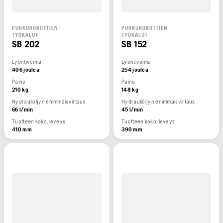
PURKUROBOTTIEN
PURKUROBOTTIEN
TYÖKALUT
TYÖKALUT
SB 202
SB 152
Lyöntivoima
Lyöntivoima
406 joulea
254 joulea
Paino
Paino
210 kg
148 kg
Hydrauliöljyn enimmäisvirtaus
Hydrauliöljyn enimmäisvirtaus
66 l/min
45 l/min
Tuotteen koko, leveys
Tuotteen koko, leveys
410 mm
390 mm