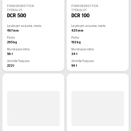
PURKUROBOTTIEN
PURKUROBOTTIEN
TYÖKALUT
TYÖKALUT
DCR 500
DCR 100
Leukojen avauma, maks.
Leukojen avauma, maks.
467 mm
425 mm
Paino
Paino
295 kg
192 kg
Murskausvoima
Murskausvoima
50 t
34 t
Jännite/taajuus
Jännite/taajuus
222 t
94 t