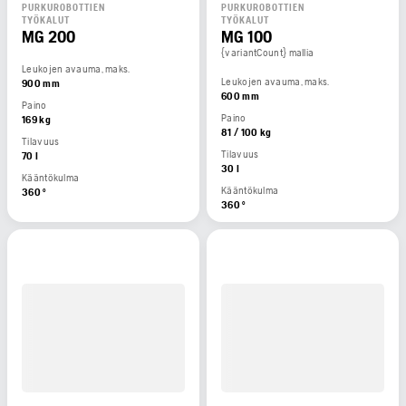
PURKUROBOTTIEN
PURKUROBOTTIEN
TYÖKALUT
TYÖKALUT
MG 200
MG 100
{variantCount} mallia
Leukojen avauma, maks.
Leukojen avauma, maks.
900 mm
600 mm
Paino
Paino
169 kg
81 / 100 kg
Tilavuus
Tilavuus
70 l
30 l
Kääntökulma
Kääntökulma
360 °
360 °