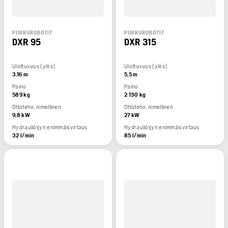
PURKUROBOTIT
PURKUROBOTIT
DXR 95
DXR 315
Ulottuvuus (ylös)
Ulottuvuus (ylös)
3,16 m
5,5 m
Paino
Paino
589 kg
2 130 kg
Ottoteho, nimellinen
Ottoteho, nimellinen
9,8 kW
27 kW
Hydrauliöljyn enimmäisvirtaus
Hydrauliöljyn enimmäisvirtaus
32 l/min
85 l/min