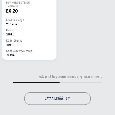
PURKUROBOTTIEN
TYÖKALUT
EX 20
Leikkuuleveys
200 mm
Paino
216 kg
Kääntökulma
180 °
Sahaussyvyys, maks.
70 mm
NÄYTETÄÄN {VISIBLECOUNT}/{TOTALCOUNT}
LATAA LISÄÄ