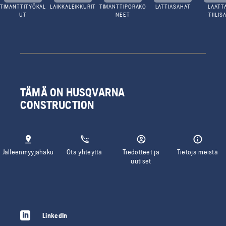
TIMANTTITYÖKAL
LAIKKALEIKKURIT
TIMANTTIPORAKO
LATTIASAHAT
LAATTA
UT
NEET
TIILIS
TÄMÄ ON HUSQVARNA
CONSTRUCTION
Jälleenmyyjähaku
Ota yhteyttä
Tiedotteet ja
Tietoja meistä
uutiset
LinkedIn