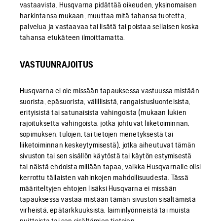
vastaavista. Husqvarna pidättää oikeuden, yksinomaisen
harkintansa mukaan, muuttaa mitä tahansa tuotetta,
palvelua ja vastaavaa tai lisätä tai poistaa sellaisen koska
tahansa etukäteen ilmoittamatta.
VASTUUNRAJOITUS
Husqvarna ei ole missään tapauksessa vastuussa mistään
suorista, epäsuorista, välillisistä, rangaistusluonteisista,
erityisistä tai satunaisista vahingoista (mukaan lukien
rajoituksetta vahingoista, jotka johtuvat liiketoiminnan,
sopimuksen, tulojen, tai tietojen menetyksestä tai
liiketoiminnan keskeytymisestä), jotka aiheutuvat tämän
sivuston tai sen sisällön käytöstä tai käytön estymisestä
tai näistä ehdoista millään tapaa, vaikka Husqvarnalle olisi
kerrottu tällaisten vahinkojen mahdollisuudesta. Tässä
määriteltyjen ehtojen lisäksi Husqvarna ei missään
tapauksessa vastaa mistään tämän sivuston sisältämistä
virheistä, epätarkkuuksista, laiminlyönneistä tai muista
puitteista tai sen sisältämien tietojen