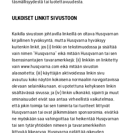
täsmällisyydestä tai luotettavuudesta.
ULKOISET LINKIT SIVUSTOON
Kaikilla sivustoon johtavilla linkeillä on oltava Husqvarnan
kirjallinen hyväksyntä, mutta Husqvarna hyväksyy
kuitenkin linkit, jos (i) linkki on tekstimuodossa ja sisältää
vain nimen ”Husqvarna” eikä mitään Husqvarnan tai sen
lisenssinantajien tavaramerkkejä; (ii) linkkiin on linkitetty
vain www.husqvarna.com eikä mitään sivuston
alaosoitetta; (iii) käyttäjän aktivoidessa linkin sivu
avautuu koko näytön kokoisena normaaliin navigoitavissa
olevaan selainikkunaan, ei upotettuna kehykseen linkin
sisältävässä sivussa; ja (iv) linkin ulkonäkö, sijainti ja muut
ominaisuudet eivät saa antaa virheellistä vaikutelmaa,
että jokin toimija tai sen toiminta tai tuotteet liittyvät
Husqvarnaan tai ovat jälkimmäisen sponsoroimia, eivätkä
ne myöskään saa vahingoittaa tai heikentää Husqvarnan
tai sen tytäryhtiöiden nimeen ja tavaramerkkeihin
liittyvää liikearvoa. Husqvarna pidättää oikeuden