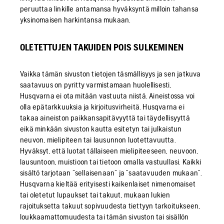
peruuttaa linkille antamansa hyväksyntä milloin tahansa
yksinomaisen harkintansa mukaan.
OLETETTUJEN TAKUIDEN POIS SULKEMINEN
Vaikka tämän sivuston tietojen täsmällisyys ja sen jatkuva
saatavuus on pyritty varmistamaan huolellisesti,
Husqvarna ei ota mitään vastuuta niistä. Aineistossa voi
olla epätarkkuuksia ja kirjoitusvirheitä. Husqvarna ei
takaa aineiston paikkansapitävyyttä tai täydellisyyttä
eikä minkään sivuston kautta esitetyn tai julkaistun
neuvon, mielipiteen tai lausunnon luotettavuutta.
Hyväksyt, että luotat tällaiseen mielipiteeseen, neuvoon,
lausuntoon, muistioon tai tietoon omalla vastuullasi. Kaikki
sisältö tarjotaan ”sellaisenaan” ja ”saatavuuden mukaan”.
Husqvarna kieltää erityisesti kaikenlaiset nimenomaiset
tai oletetut lupaukset tai takuut, mukaan lukien
rajoituksetta takuut sopivuudesta tiettyyn tarkoitukseen,
loukkaamattomuudesta tai tämän sivuston tai sisällön