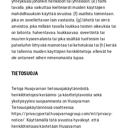
yhteyksiäsi johonkin henkilöön tai yhteisöön; (e) toimi
tavalla, joka vaikuttaa kielteisesti muiden käyttäjien
mahdollisuuksiin käyttää sivustoa; (f) osallistu toimintaan,
joka on sovellettavan lain vastaista, (g) lähetä tai siirrä
aineistoa, joka millään tavalla loukkaa toisten oikeuksia tai
on laitonta, halventavaa, loukkaavaa, siveetöntä tai
muuten kyseenalaista tai joka sisältää tuotteisiin tai
palveluihin liittyvää mainontaa tai kehotuksia tai (h) kerää
tai tallenna muiden käyttäjien henkilötietoja, elleivät he
ole antaneet siihen nimenomaista lupaa.
TIETOSUOJA
Tietoja Husqvarnan tietosuojakäytännöistä,
henkilötietojesi keräämis- ja käsittelytavoista sekä
yksityisyytesi suojaamisesta on Husqvarnan
Tietosuojakäytännössä osoitteessa
https://privacyportal.husqvarnagroup.com/int/privacy-
notice/. Käyttämällä tätä sivustoa hyväksyt, että
henkilötietojasi käytetään Husqvarnan