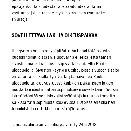
epäajankohtaisuudesta tai epäaitoudesta. Tämä
vastuunrajoitus koskee myös kolmansien osapuolten
sivustoja.
SOVELLETTAVA LAKI JA OIKEUSPAIKKA
Husqvarna hallitsee, ylläpitää ja hallinnoi tätä sivustoa
Ruotsin toimitiloissaan. Husqvarna ei esitä, että tämän
sivuston materiaalit ovat sopivia tai saatavilla Ruotsin
ulkopuolella. Sivuston käyttö alueilta, joissa sivuston sisältö
on laitonta, on kiellettyä. Jos käytät sivustoa Ruotsin
ulkopuolelta, olet vastuussa kaikkien paikallisten lakien
noudattamisesta. Tähän sopimukseen sovelletaan Ruotsin
lainsäädäntöä sen lainvalintasääntöjä lukuun ottamatta.
Kaikissa tätä sopimusta koskevissa kiistoissa ensisijainen
tuomioistuin on Tukholman käräjäoikeus.
Tämä asiakirja on viimeksi päivitetty 24.5.2018.