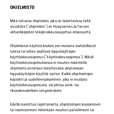
OHJELMISTO
Mikä tahansa ohjelmisto, joka on ladattavissa tältä
sivustolta (”ohjelmisto”) on Husqvarnan ja/tai sen
alihankkijoiden tekijänoikeussuojattua omaisuutta.
Ohjelmiston käyttöä koskee sen mukana mahdollisesti
tuleva tai siihen sisältyvä loppukäyttäjän
käyttöoikeussopimus (”käyttöoikeussopimus”). Mikäli
käyttöoikeussopimuksessa ei muuten määritellä,
ohjelmisto annetaan ladattavaksi yksinomaan
loppukäyttäjien käyttöä varten. Kaikki ohjelmistojen
kopiointi ja uudelleenjakaminen, joka ei noudata
käyttöoikeussopimusta, voi johtaa siviili- tai
rikosoikeudellisiin rangaistuksiin.
Edellä mainittua rajoittamatta, ohjelmistojen kopioiminen
tai toisintaminen mihinkään muuhun palvelimeen tai