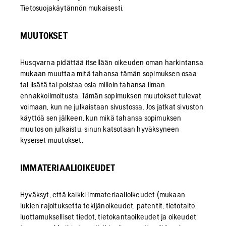
Tietosuojakäytännön mukaisesti.
MUUTOKSET
Husqvarna pidättää itsellään oikeuden oman harkintansa
mukaan muuttaa mitä tahansa tämän sopimuksen osaa
tai lisätä tai poistaa osia milloin tahansa ilman
ennakkoilmoitusta. Tämän sopimuksen muutokset tulevat
voimaan, kun ne julkaistaan sivustossa. Jos jatkat sivuston
käyttöä sen jälkeen, kun mikä tahansa sopimuksen
muutos on julkaistu, sinun katsotaan hyväksyneen
kyseiset muutokset.
IMMATERIAALIOIKEUDET
Hyväksyt, että kaikki immateriaalioikeudet (mukaan
lukien rajoituksetta tekijänoikeudet, patentit, tietotaito,
luottamukselliset tiedot, tietokantaoikeudet ja oikeudet