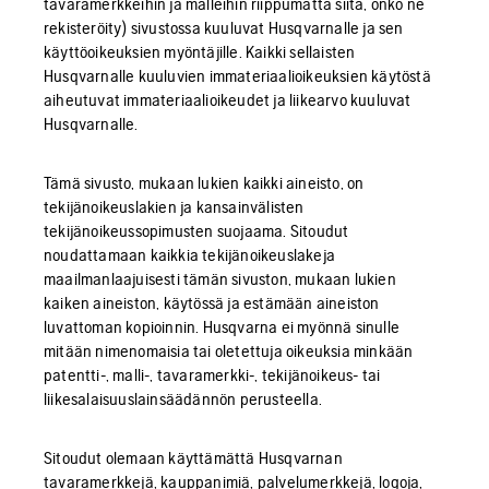
tavaramerkkeihin ja malleihin riippumatta siitä, onko ne
rekisteröity) sivustossa kuuluvat Husqvarnalle ja sen
käyttöoikeuksien myöntäjille. Kaikki sellaisten
Husqvarnalle kuuluvien immateriaalioikeuksien käytöstä
aiheutuvat immateriaalioikeudet ja liikearvo kuuluvat
Husqvarnalle.
Tämä sivusto, mukaan lukien kaikki aineisto, on
tekijänoikeuslakien ja kansainvälisten
tekijänoikeussopimusten suojaama. Sitoudut
noudattamaan kaikkia tekijänoikeuslakeja
maailmanlaajuisesti tämän sivuston, mukaan lukien
kaiken aineiston, käytössä ja estämään aineiston
luvattoman kopioinnin. Husqvarna ei myönnä sinulle
mitään nimenomaisia tai oletettuja oikeuksia minkään
patentti-, malli-, tavaramerkki-, tekijänoikeus- tai
liikesalaisuuslainsäädännön perusteella.
Sitoudut olemaan käyttämättä Husqvarnan
tavaramerkkejä, kauppanimiä, palvelumerkkejä, logoja,