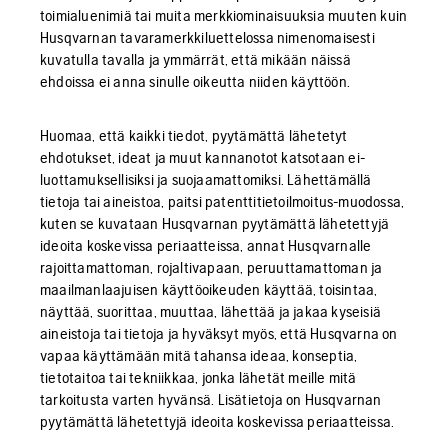
toimialuenimiä tai muita merkkiominaisuuksia muuten kuin
Husqvarnan tavaramerkkiluettelossa nimenomaisesti
kuvatulla tavalla ja ymmärrät, että mikään näissä
ehdoissa ei anna sinulle oikeutta niiden käyttöön.
Huomaa, että kaikki tiedot, pyytämättä lähetetyt
ehdotukset, ideat ja muut kannanotot katsotaan ei-
luottamuksellisiksi ja suojaamattomiksi. Lähettämällä
tietoja tai aineistoa, paitsi patenttitietoilmoitus-muodossa,
kuten se kuvataan Husqvarnan pyytämättä lähetettyjä
ideoita koskevissa periaatteissa, annat Husqvarnalle
rajoittamattoman, rojaltivapaan, peruuttamattoman ja
maailmanlaajuisen käyttöoikeuden käyttää, toisintaa,
näyttää, suorittaa, muuttaa, lähettää ja jakaa kyseisiä
aineistoja tai tietoja ja hyväksyt myös, että Husqvarna on
vapaa käyttämään mitä tahansa ideaa, konseptia,
tietotaitoa tai tekniikkaa, jonka lähetät meille mitä
tarkoitusta varten hyvänsä. Lisätietoja on Husqvarnan
pyytämättä lähetettyjä ideoita koskevissa periaatteissa.