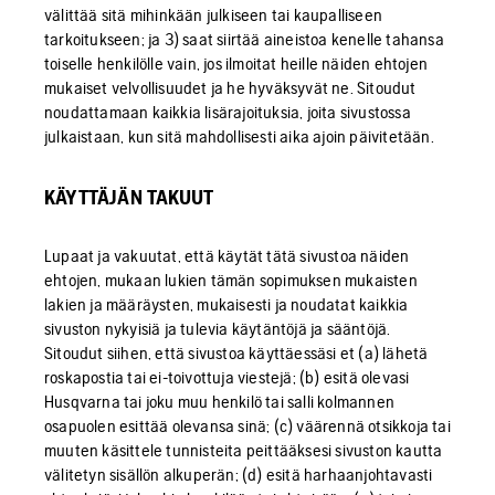
välittää sitä mihinkään julkiseen tai kaupalliseen
tarkoitukseen; ja 3) saat siirtää aineistoa kenelle tahansa
toiselle henkilölle vain, jos ilmoitat heille näiden ehtojen
mukaiset velvollisuudet ja he hyväksyvät ne. Sitoudut
noudattamaan kaikkia lisärajoituksia, joita sivustossa
julkaistaan, kun sitä mahdollisesti aika ajoin päivitetään.
KÄYTTÄJÄN TAKUUT
Lupaat ja vakuutat, että käytät tätä sivustoa näiden
ehtojen, mukaan lukien tämän sopimuksen mukaisten
lakien ja määräysten, mukaisesti ja noudatat kaikkia
sivuston nykyisiä ja tulevia käytäntöjä ja sääntöjä.
Sitoudut siihen, että sivustoa käyttäessäsi et (a) lähetä
roskapostia tai ei-toivottuja viestejä; (b) esitä olevasi
Husqvarna tai joku muu henkilö tai salli kolmannen
osapuolen esittää olevansa sinä; (c) väärennä otsikkoja tai
muuten käsittele tunnisteita peittääksesi sivuston kautta
välitetyn sisällön alkuperän; (d) esitä harhaanjohtavasti