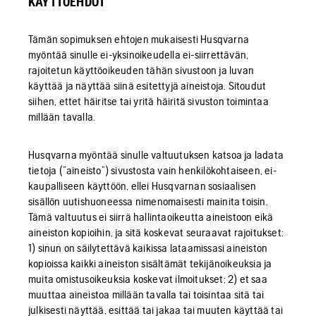
KÄYTTÖEHDOT
Tämän sopimuksen ehtojen mukaisesti Husqvarna
myöntää sinulle ei-yksinoikeudella ei-siirrettävän,
rajoitetun käyttöoikeuden tähän sivustoon ja luvan
käyttää ja näyttää siinä esitettyjä aineistoja. Sitoudut
siihen, ettet häiritse tai yritä häiritä sivuston toimintaa
millään tavalla.
Husqvarna myöntää sinulle valtuutuksen katsoa ja ladata
tietoja (”aineisto”) sivustosta vain henkilökohtaiseen, ei-
kaupalliseen käyttöön, ellei Husqvarnan sosiaalisen
sisällön uutishuoneessa nimenomaisesti mainita toisin.
Tämä valtuutus ei siirrä hallintaoikeutta aineistoon eikä
aineiston kopioihin, ja sitä koskevat seuraavat rajoitukset:
1) sinun on säilytettävä kaikissa lataamissasi aineiston
kopioissa kaikki aineiston sisältämät tekijänoikeuksia ja
muita omistusoikeuksia koskevat ilmoitukset; 2) et saa
muuttaa aineistoa millään tavalla tai toisintaa sitä tai
julkisesti näyttää, esittää tai jakaa tai muuten käyttää tai