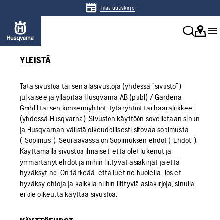
Tilaa uutiskirje
YLEISTÄ
Tätä sivustoa tai sen alasivustoja (yhdessä ”sivusto”)
julkaisee ja ylläpitää Husqvarna AB (publ) / Gardena
GmbH tai sen konserniyhtiöt, tytäryhtiöt tai haaraliikkeet
(yhdessä Husqvarna). Sivuston käyttöön sovelletaan sinun
ja Husqvarnan välistä oikeudellisesti sitovaa sopimusta
(”Sopimus”). Seuraavassa on Sopimuksen ehdot (”Ehdot”).
Käyttämällä sivustoa ilmaiset, että olet lukenut ja
ymmärtänyt ehdot ja niihin liittyvät asiakirjat ja että
hyväksyt ne. On tärkeää, että luet ne huolella. Jos et
hyväksy ehtoja ja kaikkia niihin liittyviä asiakirjoja, sinulla
ei ole oikeutta käyttää sivustoa.