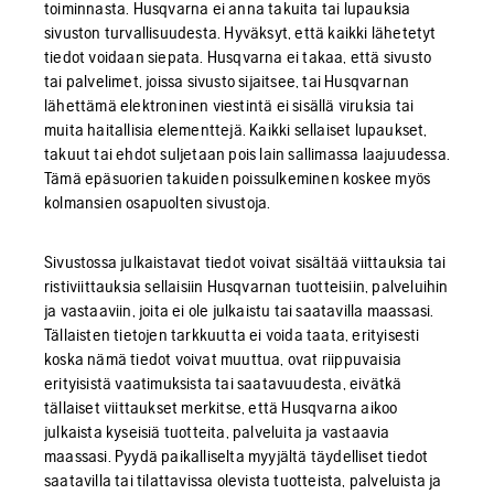
toiminnasta. Husqvarna ei anna takuita tai lupauksia
sivuston turvallisuudesta. Hyväksyt, että kaikki lähetetyt
tiedot voidaan siepata. Husqvarna ei takaa, että sivusto
tai palvelimet, joissa sivusto sijaitsee, tai Husqvarnan
lähettämä elektroninen viestintä ei sisällä viruksia tai
muita haitallisia elementtejä. Kaikki sellaiset lupaukset,
takuut tai ehdot suljetaan pois lain sallimassa laajuudessa.
Tämä epäsuorien takuiden poissulkeminen koskee myös
kolmansien osapuolten sivustoja.
Sivustossa julkaistavat tiedot voivat sisältää viittauksia tai
ristiviittauksia sellaisiin Husqvarnan tuotteisiin, palveluihin
ja vastaaviin, joita ei ole julkaistu tai saatavilla maassasi.
Tällaisten tietojen tarkkuutta ei voida taata, erityisesti
koska nämä tiedot voivat muuttua, ovat riippuvaisia
erityisistä vaatimuksista tai saatavuudesta, eivätkä
tällaiset viittaukset merkitse, että Husqvarna aikoo
julkaista kyseisiä tuotteita, palveluita ja vastaavia
maassasi. Pyydä paikalliselta myyjältä täydelliset tiedot
saatavilla tai tilattavissa olevista tuotteista, palveluista ja