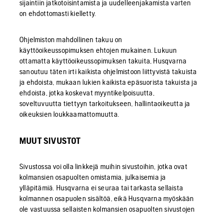
sijaintiin jatkotoisintamista ja uudelleenjakamista varten
on ehdottomasti kielletty.
Ohjelmiston mahdollinen takuu on
käyttöoikeussopimuksen ehtojen mukainen. Lukuun
ottamatta käyttöoikeussopimuksen takuita, Husqvarna
sanoutuu täten irti kaikista ohjelmistoon liittyvistä takuista
ja ehdoista, mukaan lukien kaikista epäsuorista takuista ja
ehdoista, jotka koskevat myyntikelpoisuutta,
soveltuvuutta tiettyyn tarkoitukseen, hallintaoikeutta ja
oikeuksien loukkaamattomuutta.
MUUT SIVUSTOT
Sivustossa voi olla linkkejä muihin sivustoihin, jotka ovat
kolmansien osapuolten omistamia, julkaisemia ja
ylläpitämiä. Husqvarna ei seuraa tai tarkasta sellaista
kolmannen osapuolen sisältöä, eikä Husqvarna myöskään
ole vastuussa sellaisten kolmansien osapuolten sivustojen