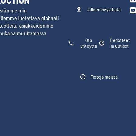
RUCTION
Jälleenmyyjähaku
estämme niin
 Olemme luotettava globaali
 tuotteita asiakkaidemme
 mukana muuttamassa
Ota
Tiedotteet
yhteyttä
ja uutiset
Tietoja meistä