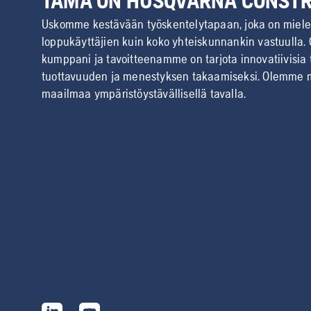
TÄMÄ ON HUSQVARNA CONST
Uskomme kestävään työskentelytapaan, joka on miel
loppukäyttäjien kuin koko yhteiskunnankin vastuulla.
kumppani ja tavoitteenamme on tarjota innovatiivisia
tuottavuuden ja menestyksen takaamiseksi. Olemme
maailmaa ympäristöystävällisellä tavalla.