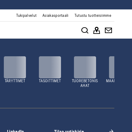
Tukipalvelut
Asiakasportaali
Tutustu tuotteisiimme
TÄRYTTIMET
TASOITTIMET
TUOREBETONIS
MAANTIIVISTÄJ
AHAT
T
LinkedIn
Tilaa uutiskirje