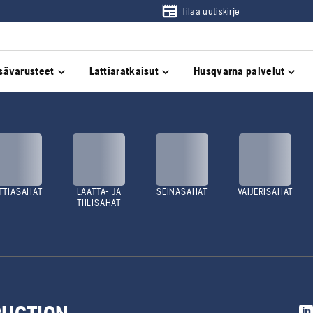
Tilaa uutiskirje
sävarusteet
Lattiaratkaisut
Husqvarna palvelut
TTIASAHAT
LAATTA- JA
SEINÄSAHAT
VAIJERISAHAT
TIILISAHAT