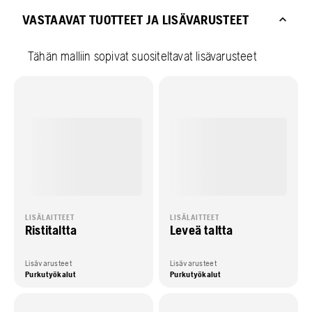
VASTAAVAT TUOTTEET JA LISÄVARUSTEET
Tähän malliin sopivat suositeltavat lisävarusteet
LISÄLAITTEET
LISÄLAITTEET
Ristitaltta
Leveä taltta
Lisävarusteet
Lisävarusteet
Purkutyökalut
Purkutyökalut