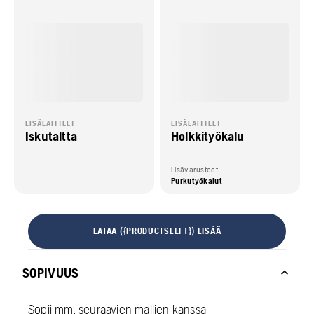
LISÄLAITTEET
LISÄLAITTEET
Iskutaltta
Holkkityökalu
Lisävarusteet
Purkutyökalut
LATAA ({PRODUCTSLEFT}) LISÄÄ
SOPIVUUS
Sopii mm. seuraavien mallien kanssa