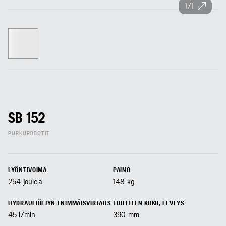
1/1
SB 152
PURKUROBOTIT
LYÖNTIVOIMA
PAINO
254
joulea
148
kg
HYDRAULIÖLJYN ENIMMÄISVIRTAUS
TUOTTEEN KOKO, LEVEYS
45
l/min
390
mm