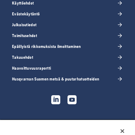
Käyttöehdot
Evästekäytäntö
Julkaisutiedot
Toimitusehdot
Epäillyistä rikkomuksista ilmoittaminen
Takuuehdot
Haavoittuvuusraportti
Husqvarnan Suomen metsä & puutarhatuotteiden