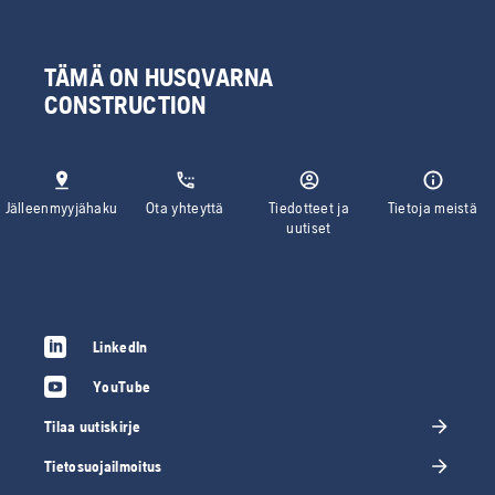
TÄMÄ ON HUSQVARNA
CONSTRUCTION
Jälleenmyyjähaku
Ota yhteyttä
Tiedotteet ja
Tietoja meistä
uutiset
LinkedIn
YouTube
Tilaa uutiskirje
Tietosuojailmoitus