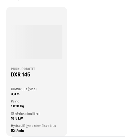
PURKUROBOTIT
DXR 145
Ulottuvuus (ylös)
4,4 m
Paino
1 050 kg
Ottoteho, nimellinen
18,5 kW
Hydrauliöljyn enimmäisvirtaus
52 l/min