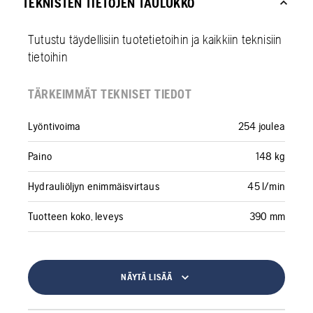
TEKNISTEN TIETOJEN TAULUKKO
Tutustu täydellisiin tuotetietoihin ja kaikkiin teknisiin
tietoihin
TÄRKEIMMÄT TEKNISET TIEDOT
Lyöntivoima
254 joulea
Paino
148 kg
Hydrauliöljyn enimmäisvirtaus
45 l/min
Tuotteen koko, leveys
390 mm
NÄYTÄ LISÄÄ