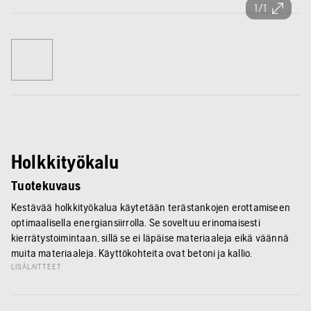
1/1
Holkkityökalu
Tuotekuvaus
Kestävää holkkityökalua käytetään terästankojen erottamiseen
optimaalisella energiansiirrolla. Se soveltuu erinomaisesti
kierrätystoimintaan, sillä se ei läpäise materiaaleja eikä väännä
muita materiaaleja. Käyttökohteita ovat betoni ja kallio.
LISÄLAITTEET