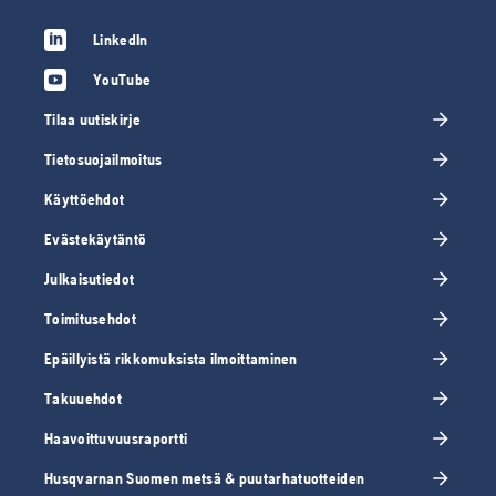
LinkedIn
YouTube
Tilaa uutiskirje
Tietosuojailmoitus
Käyttöehdot
Evästekäytäntö
Julkaisutiedot
Toimitusehdot
Epäillyistä rikkomuksista ilmoittaminen
Takuuehdot
Haavoittuvuusraportti
Husqvarnan Suomen metsä & puutarhatuotteiden