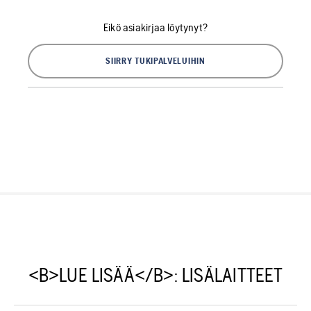
Eikö asiakirjaa löytynyt?
SIIRRY TUKIPALVELUIHIN
<B>LUE LISÄÄ</B>: LISÄLAITTEET