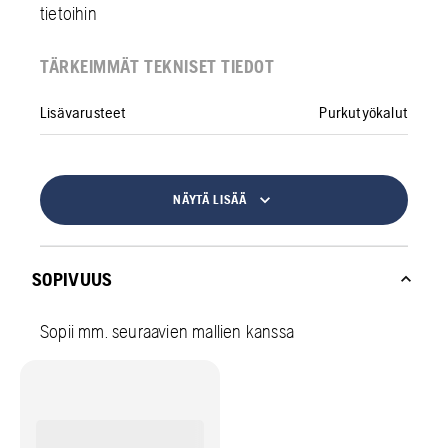
tietoihin
TÄRKEIMMÄT TEKNISET TIEDOT
Lisävarusteet
Purkutyökalut
NÄYTÄ LISÄÄ
SOPIVUUS
Sopii mm. seuraavien mallien kanssa