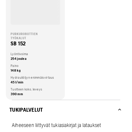
PURKUROBOTTIEN
TYÖKALUT
SB 152
Lyöntivoima
254 joulea
Paino
148 kg
Hydrauliöljyn enimmäisvirtaus
45 l/min
Tuotteen koko, leveys
390 mm
TUKIPALVELUT
Aiheeseen liittyvät tukiasiakirjat ja lataukset