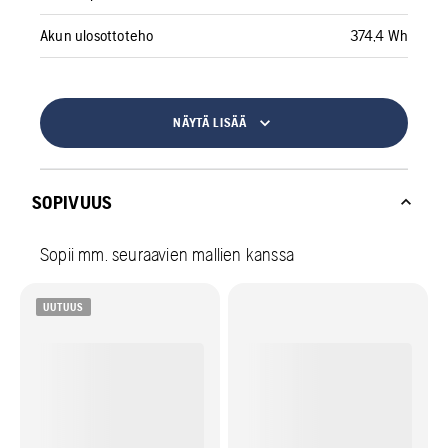
Akun ulosottoteho
374,4 Wh
NÄYTÄ LISÄÄ
SOPIVUUS
Sopii mm. seuraavien mallien kanssa
UUTUUS