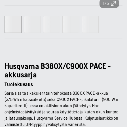
1/5
Husqvarna B380X/C900X PACE -
akkusarja
Tuotekuvaus
Sarja sisältää kaksi erittäin tehokasta B380X PACE -akkua
(375 Wh:n kapasiteetti) sekä C900X PACE -pikalaturin (900 W:n
kapasiteetti), jossa on aktiivinen akun jäähdytys. Hae
ohjelmistopäivityksiä ja seuraa käyttötietoja, kuten akun kuntoa
ja latausjaksoja, Husqvarna Service Hubissa. Kuljetuslaatikko on
valmistettu UN-tyyppihyväksytystä vanerista.