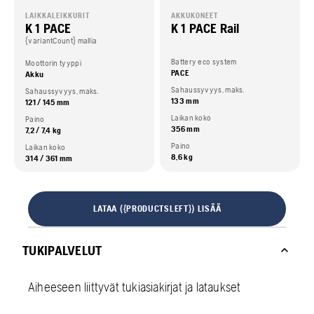
LAIKKALEIKKURIT
AKKUKONEET
K 1 PACE
K 1 PACE Rail
{variantCount} mallia
Battery eco system
Moottorin tyyppi
PACE
Akku
Sahaussyvyys, maks.
Sahaussyvyys, maks.
133 mm
121 / 145 mm
Laikan koko
Paino
356 mm
7,2 / 7,4 kg
Paino
Laikan koko
8,6 kg
314 / 361 mm
LATAA ({PRODUCTSLEFT}) LISÄÄ
TUKIPALVELUT
Aiheeseen liittyvät tukiasiakirjat ja lataukset