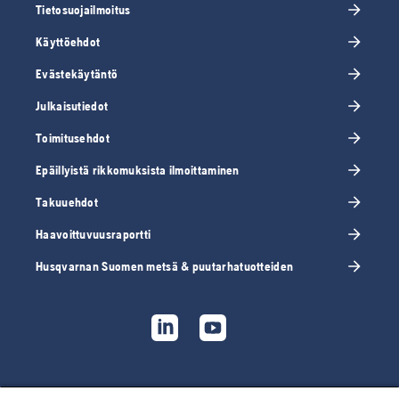
Tietosuojailmoitus
Käyttöehdot
Evästekäytäntö
Julkaisutiedot
Toimitusehdot
Epäillyistä rikkomuksista ilmoittaminen
Takuuehdot
Haavoittuvuusraportti
Husqvarnan Suomen metsä & puutarhatuotteiden