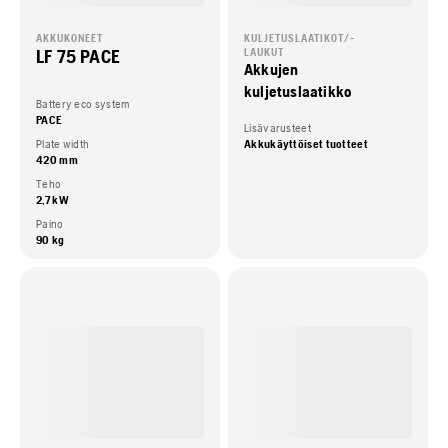
AKKUKONEET
KULJETUSLAATIKOT/-
LF 75 PACE
LAUKUT
Akkujen
kuljetuslaatikko
Battery eco system
PACE
Lisävarusteet
Plate width
Akkukäyttöiset tuotteet
420 mm
Teho
2,7 kW
Paino
90 kg