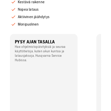
Kestävä rakenne
Nopea lataus
Aktiivinen jäähdytys
Monipuolinen
PYSY AJAN TASALLA
TEH
Hae ohjelmistopäivityksiä ja seuraa
Suuri 
käyttötietoja, kuten akun kuntoa ja
tuotta
latausjaksoja, Husqvarna Service
Hubissa.