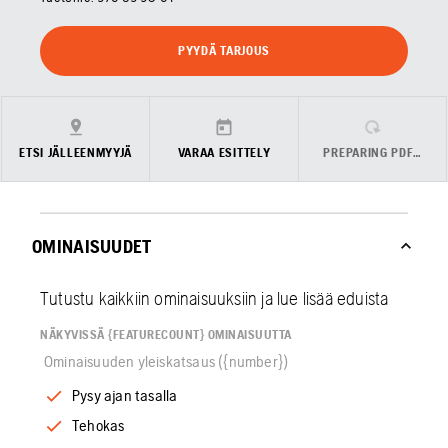
PYYDÄ TARJOUS
ETSI JÄLLEENMYYJÄ
VARAA ESITTELY
PREPARING PDF…
OMINAISUUDET
Tutustu kaikkiin ominaisuuksiin ja lue lisää eduista
NÄKYVISSÄ {FEATURECOUNT} OMINAISUUTTA
Ominaisuuden yleiskatsaus ({number})
Pysy ajan tasalla
Tehokas