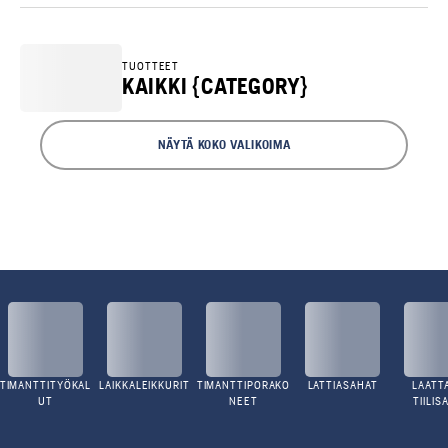
TUOTTEET
KAIKKI {CATEGORY}
NÄYTÄ KOKO VALIKOIMA
TIMANTTITYÖKAL
LAIKKALEIKKURIT
TIMANTTIPORAKO
LATTIASAHAT
LAATTA
UT
NEET
TIILIS