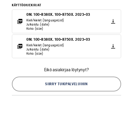
KÄYTTÖOHJEKIRJAT
OM. 100-B380X, 100-B750X. 2023-03
Kieli/kielet: {languageList}
Julkaistu: {date}
Koko: {size}
OM. 100-B380X, 100-B750X. 2023-03
Kieli/kielet: {languageList}
Julkaistu: {date}
Koko: {size}
Eikö asiakirjaa löytynyt?
SIIRRY TUKIPALVELUIHIN