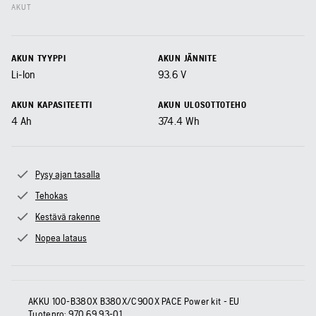
AKUT
AKUN TYYPPI
AKUN JÄNNITE
Li-Ion
93.6
V
AKUN KAPASITEETTI
AKUN ULOSOTTOTEHO
4
Ah
374.4
Wh
Pysy ajan tasalla
Tehokas
Kestävä rakenne
Nopea lataus
AKKU 100-B380X B380X/C900X PACE Power kit - EU
Tuotenro:
970 69 93‑01