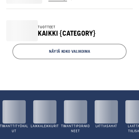
TUOTTEET
KAIKKI {CATEGORY}
NÄYTÄ KOKO VALIKOIMA
TIMANTTITYÖKAL
LAIKKALEIKKURIT
TIMANTTIPORAKO
LATTIASAHAT
LAATTA
UT
NEET
TIILIS