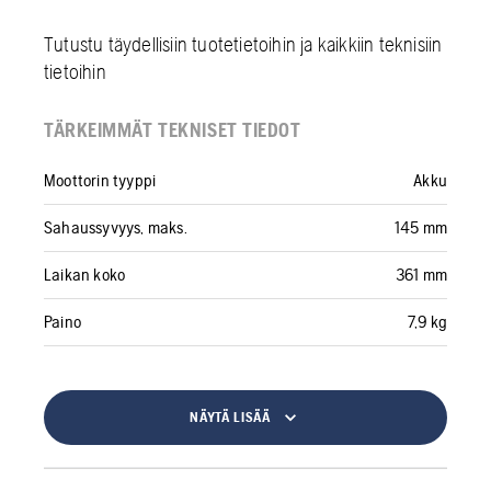
Tutustu täydellisiin tuotetietoihin ja kaikkiin teknisiin
tietoihin
TÄRKEIMMÄT TEKNISET TIEDOT
Moottorin tyyppi
Akku
Sahaussyvyys, maks.
145 mm
Laikan koko
361 mm
Paino
7,9 kg
NÄYTÄ LISÄÄ