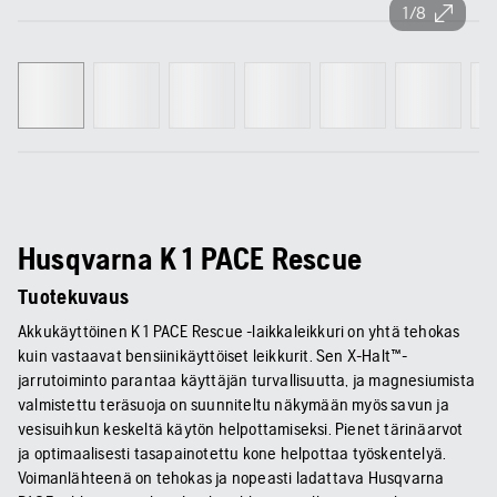
1/8
Husqvarna K 1 PACE Rescue
Tuotekuvaus
Akkukäyttöinen K 1 PACE Rescue -laikkaleikkuri on yhtä tehokas
kuin vastaavat bensiinikäyttöiset leikkurit. Sen X-Halt™-
jarrutoiminto parantaa käyttäjän turvallisuutta, ja magnesiumista
valmistettu teräsuoja on suunniteltu näkymään myös savun ja
vesisuihkun keskeltä käytön helpottamiseksi. Pienet tärinäarvot
ja optimaalisesti tasapainotettu kone helpottaa työskentelyä.
Voimanlähteenä on tehokas ja nopeasti ladattava Husqvarna