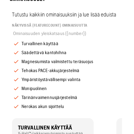
Tutustu kaikkiin ominaisuuksiin ja lue lisää eduista
NÄKYVISSÄ {FEATURECOUNT} OMINAISUUTTA
Ominaisuuden yleiskatsaus ({number})
Turvallinen käyttää
Säädettävä kantohihna
Magnesiumista valmistettu teräsuojus
Tehokas PACE-akkujärjestelmä
Ympäristöystävällisempi valinta
Monipuolinen
Tärinänvaimennusjärjestelmä
Nerokas akun sijoittelu
TURVALLINEN KÄYTTÄÄ
SÄÄ
X-Halt™-laikkajarrutoiminto pysäyttää
Hihnan