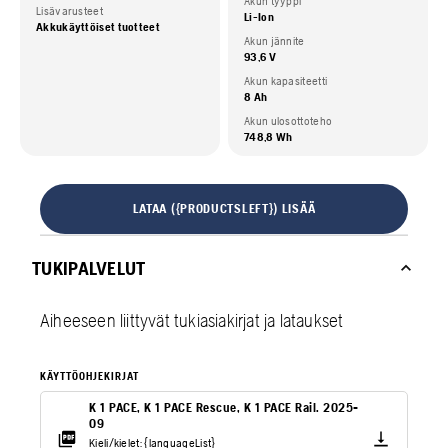
Akun tyyppi
Lisävarusteet
Li-Ion
Akkukäyttöiset tuotteet
Akun jännite
93,6 V
Akun kapasiteetti
8 Ah
Akun ulosottoteho
748,8 Wh
LATAA ({PRODUCTSLEFT}) LISÄÄ
TUKIPALVELUT
Aiheeseen liittyvät tukiasiakirjat ja lataukset
KÄYTTÖOHJEKIRJAT
K 1 PACE, K 1 PACE Rescue, K 1 PACE Rail. 2025-
09
Kieli/kielet: {languageList}