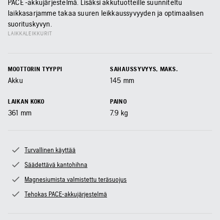
PACE -akkujärjestelmä. Lisäksi akkutuotteille suunniteltu
laikkasarjamme takaa suuren leikkaussyvyyden ja optimaalisen
suorituskyvyn.
LAIKKALEIKKURIT
MOOTTORIN TYYPPI
SAHAUSSYVYYS, MAKS.
Akku
145
mm
LAIKAN KOKO
PAINO
361
mm
7.9
kg
Turvallinen käyttää
Säädettävä kantohihna
Magnesiumista valmistettu teräsuojus
Tehokas PACE-akkujärjestelmä