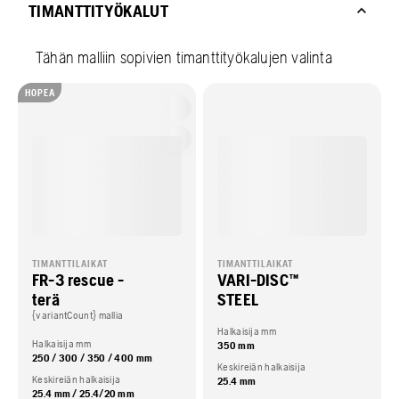
TIMANTTITYÖKALUT
Tähän malliin sopivien timanttityökalujen valinta
HOPEA
TIMANTTILAIKAT
TIMANTTILAIKAT
FR-3 rescue -
VARI-DISC™
terä
STEEL
{variantCount} mallia
Halkaisija mm
Halkaisija mm
350 mm
250 / 300 / 350 / 400 mm
Keskireiän halkaisija
Keskireiän halkaisija
25.4 mm
25.4 mm / 25.4/20 mm