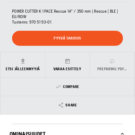
POWER CUTTER K 1 PACE Rescue 14" / 350 mm | Rescue | BLE |
EU/ROW
Tuotenro:
970 51 93‑01
PYYDÄ TARJOUS
ETSI JÄLLEENMYYJÄ
VARAA ESITTELY
PREPARING PDF…
COMPARE
SHARE
OMINAISUUDET