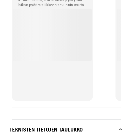
laikan pyörimisliikkeen sekunnin murto-
kiivet
osissa.
yllättä
TEKNISTEN TIETOJEN TAULUKKO