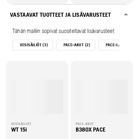
VASTAAVAT TUOTTEET JA LISÄVARUSTEET
Tähän malliin sopivat suositeltavat lisävarusteet
VESISÄILIÖT (3)
PACE-AKUT (2)
PACE-LATURIT (4)
VESISÄILIÖT
PACE-AKUT
WT 15i
B380X PACE