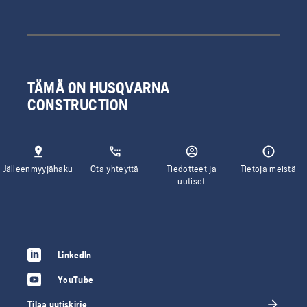
TÄMÄ ON HUSQVARNA
CONSTRUCTION
Jälleenmyyjähaku
Ota yhteyttä
Tiedotteet ja
Tietoja meistä
uutiset
LinkedIn
YouTube
Tilaa uutiskirje