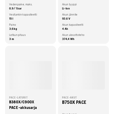
Vedenpaine, maks.
Akun tyyppi
0,9 / 1 bar
Li-Ion
Vesitankin kapasiteetti
Akun jännite
15 l
93,6 V
Paino
Akun kapasiteetti
3,6 kg
4 Ah
Letkun pituus
Akun ulosottoteho
3 m
374,4 Wh
PACE-LATURIT
PACE-AKUT
B750X PACE
B380X/C900X
PACE -akkusarja