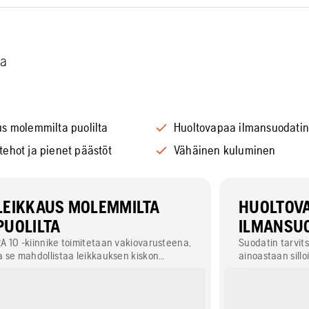
ta
us molemmilta puolilta
Huoltovapaa ilmansuodatin
ehot ja pienet päästöt
Vähäinen kuluminen
LEIKKAUS MOLEMMILTA
HUOLTOV
PUOLILTA
ILMANSU
A 10 -kiinnike toimitetaan vakiovarusteena,
Suodatin tarvits
a se mahdollistaa leikkauksen kiskon
ainoastaan silloi
olemmilta puolilta.