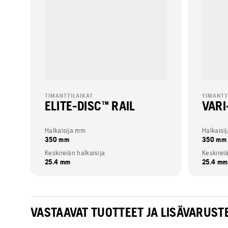
TIMANTTILAIKAT
TIMANTT
ELITE-DISC™ RAIL
VARI
Halkaisija mm
Halkaisi
350 mm
350 mm
Keskireiän halkaisija
Keskireiä
25.4 mm
25.4 mm
VASTAAVAT TUOTTEET JA LISÄVARUST