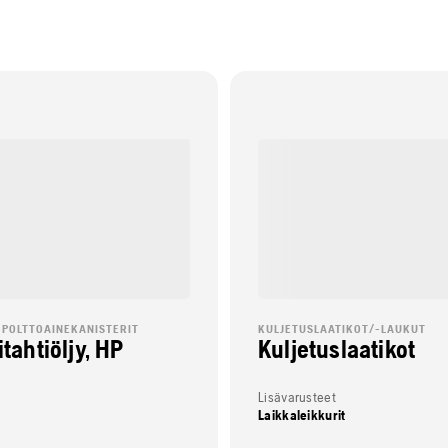
A POLTTOAINEKANISTERIT
KULJETUSLAATIKOT/-LAUKUT
tahtiöljy, HP
Kuljetuslaatikot
Lisävarusteet
Laikkaleikkurit