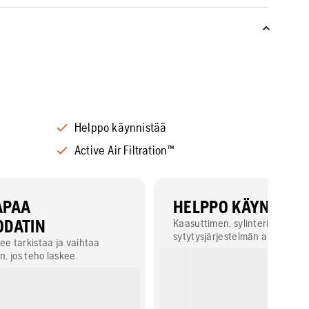
Helppo käynnistää
Active Air Filtration™
APAA
HELPPO KÄYNNIST
ODATIN
Kaasuttimen, sylinterin ja digit
sytytysjärjestelmän ainutlaat
ee tarkistaa ja vaihtaa
sekä ilmauspumppu ja puolipuri
n, jos teho laskee.
takaavat helpon käynnistykse