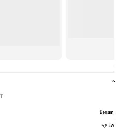
OT
Bensiini
5,8 kW