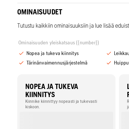
OMINAISUUDET
Tutustu kaikkiin ominaisuuksiin ja lue lisää eduis
Ominaisuuden yleiskatsaus ({number})
Nopea ja tukeva kiinnitys
Leikka
Tärinänvaimennusjärjestelmä
Huipput
NOPEA JA TUKEVA
KIINNITYS
Kiinnike kiinnittyy nopeasti ja tukevasti
R
kiskoon.
j
m