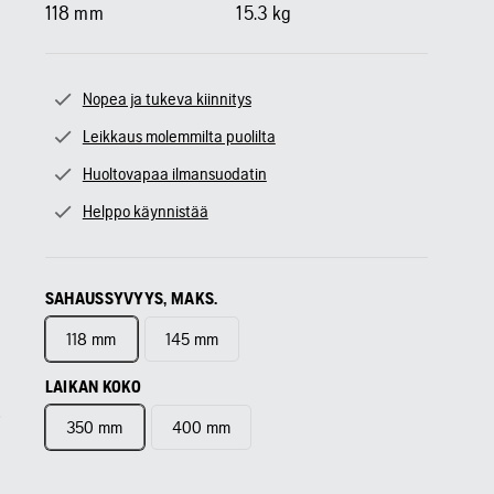
118
mm
15.3
kg
Nopea ja tukeva kiinnitys
Leikkaus molemmilta puolilta
Huoltovapaa ilmansuodatin
Helppo käynnistää
SAHAUSSYVYYS, MAKS.
118 mm
145 mm
LAIKAN KOKO
350 mm
400 mm