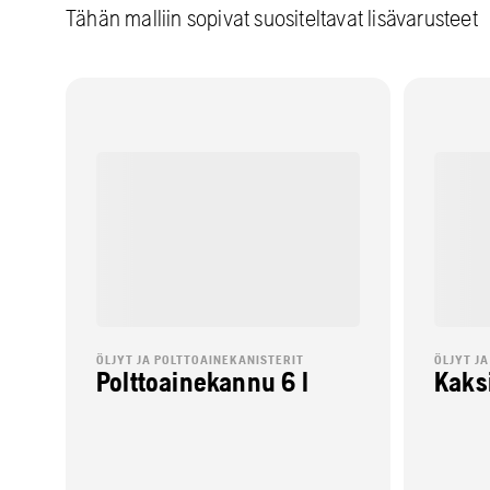
Tähän malliin sopivat suositeltavat lisävarusteet
ÖLJYT JA POLTTOAINEKANISTERIT
ÖLJYT J
Polttoainekannu 6 l
Kaksi