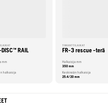
ILAIKAT
TIMANTTILAIKAT
-DISC™ RAIL
FR-3 rescue -terä
ja mm
Halkaisija mm
350 mm
n halkaisija
Keskireiän halkaisija
25.4/20 mm
EET