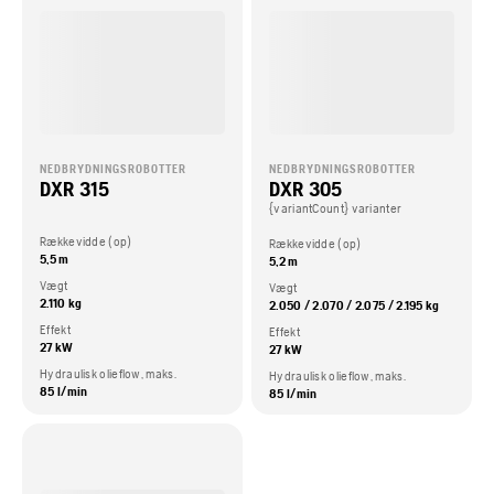
NEDBRYDNINGSROBOTTER
NEDBRYDNINGSROBOTTER
DXR 315
DXR 305
{variantCount} varianter
Rækkevidde (op)
Rækkevidde (op)
5,5 m
5,2 m
Vægt
Vægt
2.110 kg
2.050 / 2.070 / 2.075 / 2.195 kg
Effekt
Effekt
27 kW
27 kW
Hydraulisk olieflow, maks.
Hydraulisk olieflow, maks.
85 l/min
85 l/min