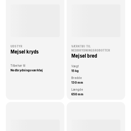
UDSTYR
VÆRKTØJ TIL
Mejsel kryds
NEDBRYDNINGSROBOTTER
Mejsel bred
Tilbehør til
Vægt
Nedbrydningsværktøj
15 kg
Bredde
130 mm
Længde
650 mm