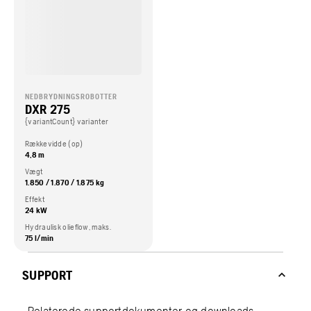
NEDBRYDNINGSROBOTTER
DXR 275
{variantCount} varianter
Rækkevidde (op)
4,8 m
Vægt
1.850 / 1.870 / 1.875 kg
Effekt
24 kW
Hydraulisk olieflow, maks.
75 l/min
SUPPORT