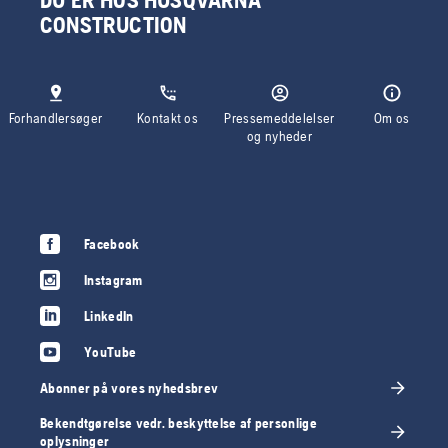
DU ER HOS HUSQVARNA
CONSTRUCTION
Forhandlersøger
Kontakt os
Pressemeddelelser
Om os
og nyheder
Facebook
Instagram
LinkedIn
YouTube
Abonner på vores nyhedsbrev
Bekendtgørelse vedr. beskyttelse af personlige
oplysninger