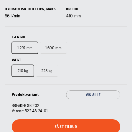
HYDRAULISK OLIEFLOW, MAKS.
BREDDE
66
l/min
410
mm
LÆNGDE
1.297 mm
1.600 mm
VÆGT
210 kg
223 kg
Produktvariant
VIS ALLE
BREAKER SB 202
Varenr.:
522 48 24‑01
FÅ ET TILBUD