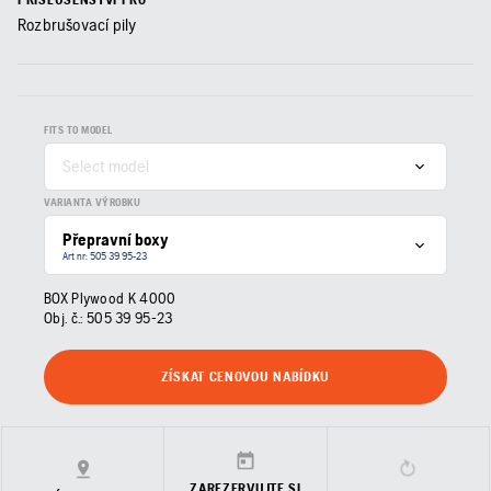
Rozbrušovací pily
FITS TO MODEL
Select model
VARIANTA VÝROBKU
Přepravní boxy
Art nr: 505 39 95‑23
BOX Plywood K 4000
Obj. č.:
505 39 95‑23
ZÍSKAT CENOVOU NABÍDKU
ZAREZERVUJTE SI