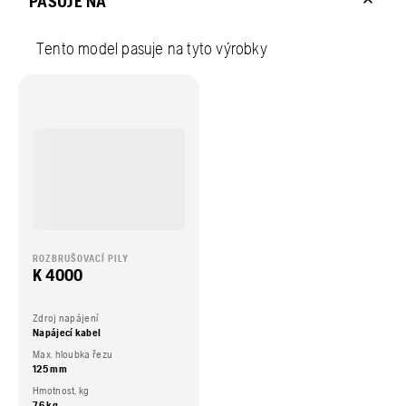
PASUJE NA
Tento model pasuje na tyto výrobky
ROZBRUŠOVACÍ PILY
K 4000
Zdroj napájení
Napájecí kabel
Max. hloubka řezu
125 mm
Hmotnost, kg
7,6 kg