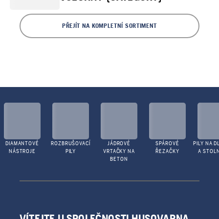
PŘEJÍT NA KOMPLETNÍ SORTIMENT
DIAMANTOVÉ
ROZBRUŠOVACÍ
JÁDROVÉ
SPÁROVÉ
PILY NA D
NÁSTROJE
PILY
VRTAČKY NA
ŘEZAČKY
A STOLN
BETON
VÍTEJTE U SPOLEČNOSTI HUSQVARNA