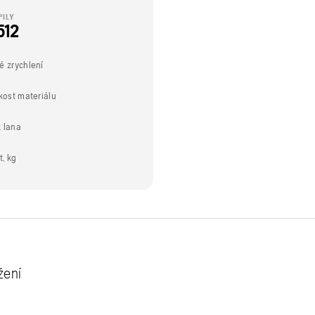
PILY
512
é zrychlení
ikost materiálu
 lana
, kg
žení