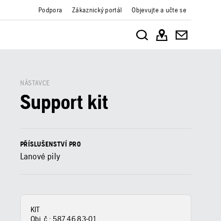
Podpora
Zákaznický portál
Objevujte a učte se
NÁSTAVCE
Support kit
PŘÍSLUŠENSTVÍ PRO
Lanové pily
KIT
Obj. č.:
587 46 83‑01