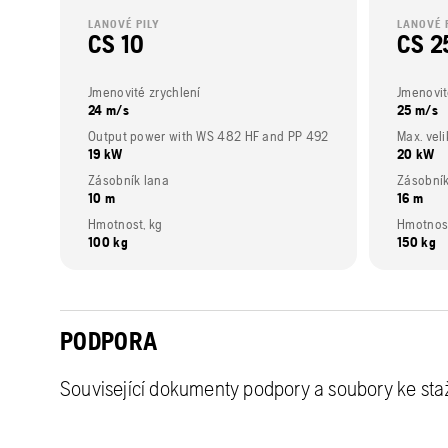
LANOVÉ PILY
LANOVÉ 
CS 10
CS 2
Jmenovité zrychlení
Jmenovit
24 m/s
25 m/s
Output power with WS 482 HF and PP 492
Max. vel
19 kW
20 kW
Zásobník lana
Zásobník
10 m
16 m
Hmotnost, kg
Hmotnost
100 kg
150 kg
PODPORA
Související dokumenty podpory a soubory ke sta