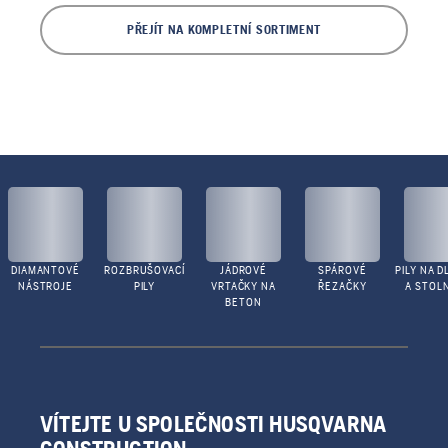
PŘEJÍT NA KOMPLETNÍ SORTIMENT
DIAMANTOVÉ
ROZBRUŠOVACÍ
JÁDROVÉ
SPÁROVÉ
PILY NA D
NÁSTROJE
PILY
VRTAČKY NA
ŘEZAČKY
A STOLN
BETON
VÍTEJTE U SPOLEČNOSTI HUSQVARNA