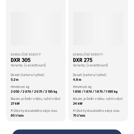
DEMOLIČNÍ ROBOTY
DEMOLIČNÍ ROBOTY
DXR 305
DXR 275
Varianty: {variantCount}
Varianty: {variantCount}
Dosah (nahoru/vpřed)
Dosah (nahoru/vpřed)
5,2 m
4,8 m
Hmotnost, kg
Hmotnost, kg
2 050 / 2 070 / 2 075 / 2 195 kg
1 850 / 1 870 / 1 875 / 1 995 kg
Maxim. průměr vrtáku, ruční vrtání
Maxim. průměr vrtáku, ruční vrtání
27 kW
24 kW
Průtok hydraulického oleje, max.
Průtok hydraulického oleje, max.
85 l/min
75 l/min