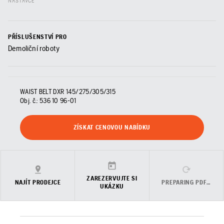
NÁSTAVCE
PŘÍSLUŠENSTVÍ PRO
Demoliční roboty
WAIST BELT DXR 145/275/305/315
Obj. č.:
536 10 96‑01
ZÍSKAT CENOVOU NABÍDKU
ZAREZERVUJTE SI
NAJÍT PRODEJCE
PREPARING PDF…
UKÁZKU