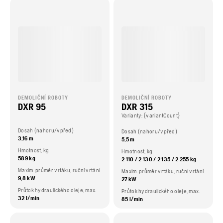
DEMOLIČNÍ ROBOTY
DEMOLIČNÍ ROBOTY
DXR 95
DXR 315
Varianty: {variantCount}
Dosah (nahoru/vpřed)
Dosah (nahoru/vpřed)
3,16 m
5,5 m
Hmotnost, kg
Hmotnost, kg
589 kg
2 110 / 2 130 / 2 135 / 2 255 kg
Maxim. průměr vrtáku, ruční vrtání
Maxim. průměr vrtáku, ruční vrtání
9,8 kW
27 kW
Průtok hydraulického oleje, max.
Průtok hydraulického oleje, max.
32 l/min
85 l/min