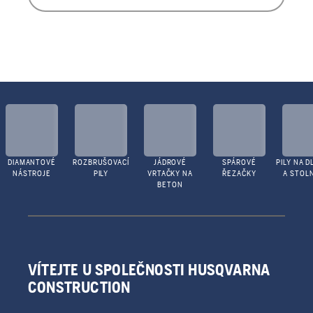
DIAMANTOVÉ
ROZBRUŠOVACÍ
JÁDROVÉ
SPÁROVÉ
PILY NA D
NÁSTROJE
PILY
VRTAČKY NA
ŘEZAČKY
A STOLN
BETON
VÍTEJTE U SPOLEČNOSTI HUSQVARNA
CONSTRUCTION