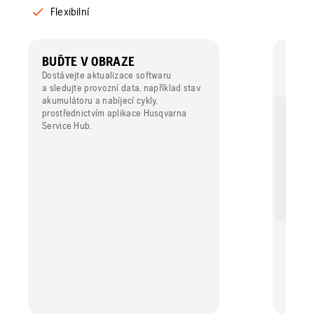
Flexibilní
BUĎTE V OBRAZE
VÝK
Dostávejte aktualizace softwaru
Vysoký
a sledujte provozní data, například stav
maximal
akumulátoru a nabíjecí cykly,
vaší p
prostřednictvím aplikace Husqvarna
Service Hub.