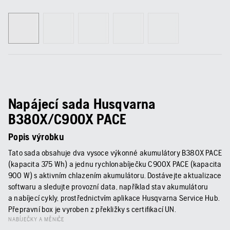
Napájecí sada Husqvarna
B380X/C900X PACE
Popis výrobku
Tato sada obsahuje dva vysoce výkonné akumulátory B380X PACE
(kapacita 375 Wh) a jednu rychlonabíječku C900X PACE (kapacita
900 W) s aktivním chlazením akumulátoru. Dostávejte aktualizace
softwaru a sledujte provozní data, například stav akumulátoru
a nabíjecí cykly, prostřednictvím aplikace Husqvarna Service Hub.
Přepravní box je vyroben z překližky s certifikací UN.
NABÍJEČKY A MĚNIČE