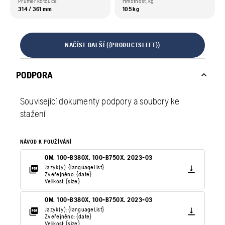
Průměr kotouče
Hmotnost, kg
314 / 361 mm
105 kg
NAČÍST DALŠÍ ({PRODUCTSLEFT})
PODPORA
Související dokumenty podpory a soubory ke
stažení
NÁVOD K POUŽÍVÁNÍ
OM. 100-B380X, 100-B750X. 2023-03
Jazyk(y): {languageList}
Zveřejněno: {date}
Velikost: {size}
OM. 100-B380X, 100-B750X. 2023-03
Jazyk(y): {languageList}
Zveřejněno: {date}
Velikost: {size}