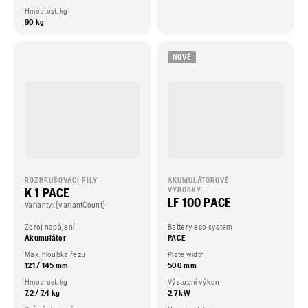
Hmotnost, kg
90 kg
NOVÉ
ROZBRUŠOVACÍ PILY
AKUMULÁTOROVÉ
K 1 PACE
VÝROBKY
LF 100 PACE
Varianty: {variantCount}
Zdroj napájení
Battery eco system
Akumulátor
PACE
Max. hloubka řezu
Plate width
121 / 145 mm
500 mm
Hmotnost, kg
Výstupní výkon
7,2 / 7,4 kg
2,7 kW