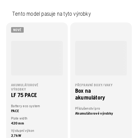
Tento model pasuje na tyto výrobky
NOVÉ
AKUMULÁTOROVÉ
PŘEPRAVNÍ BOXY/VAKY
Box na
VÝROBKY
LF 75 PACE
akumulátory
Battery eco system
Příslušenství pro
PACE
Akumulátorové výrobky
Plate width
420 mm
Výstupní výkon
2,7 kW