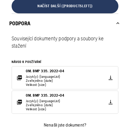
NAČÍST DALŠÍ ({PRODUCTSLEFT})
PODPORA
Související dokumenty podpory a soubory ke
stažení
NÁVOD K POUŽÍVÁNÍ
OM. BMP 335. 2022-04
Jazyk(y): {languageList}
Zveřejněno: {date}
Velikost: {size}
OM. BMP 335. 2022-04
Jazyk(y): {languageList}
Zveřejněno: {date}
Velikost: {size}
Nenašli jste dokument?