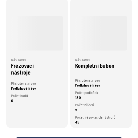
NÁSTAVCE
NÁSTAVCE
Frézovací
Kompletní buben
nástroje
Příslušenství pro
Příslušenství pro
Podlahové frézy
Podlahové frézy
Počet podložek
Počet bodů
180
6
Počet hřídelí
5
Počet frézovacích nástrojů
45