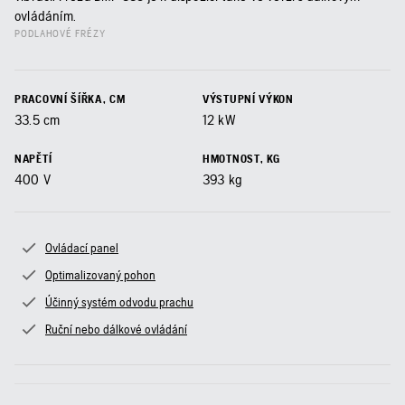
ovládáním.
PODLAHOVÉ FRÉZY
PRACOVNÍ ŠÍŘKA, CM
VÝSTUPNÍ VÝKON
33.5
cm
12
kW
NAPĚTÍ
HMOTNOST, KG
400
V
393
kg
Ovládací panel
Optimalizovaný pohon
Účinný systém odvodu prachu
Ruční nebo dálkové ovládání