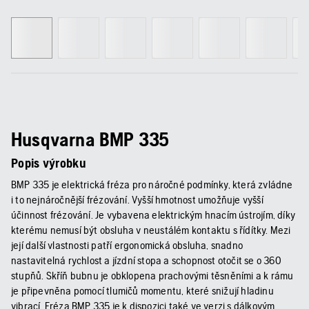
Husqvarna BMP 335
Popis výrobku
BMP 335 je elektrická fréza pro náročné podmínky, která zvládne
i to nejnáročnější frézování. Vyšší hmotnost umožňuje vyšší
účinnost frézování. Je vybavena elektrickým hnacím ústrojím, díky
kterému nemusí být obsluha v neustálém kontaktu s řídítky. Mezi
její další vlastnosti patří ergonomická obsluha, snadno
nastavitelná rychlost a jízdní stopa a schopnost otočit se o 360
stupňů. Skříň bubnu je obklopena prachovými těsněními a k rámu
je připevněna pomocí tlumičů momentu, které snižují hladinu
vibrací. Fréza BMP 335 je k dispozici také ve verzi s dálkovým