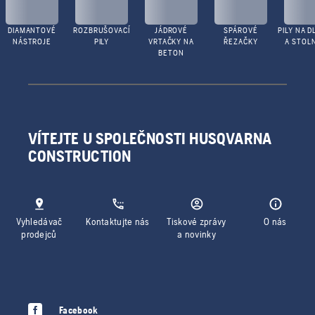
DIAMANTOVÉ
ROZBRUŠOVACÍ
JÁDROVÉ
SPÁROVÉ
PILY NA D
NÁSTROJE
PILY
VRTAČKY NA
ŘEZAČKY
A STOLN
BETON
VÍTEJTE U SPOLEČNOSTI HUSQVARNA
CONSTRUCTION
Vyhledávač
Kontaktujte nás
Tiskové zprávy
O nás
prodejců
a novinky
Facebook