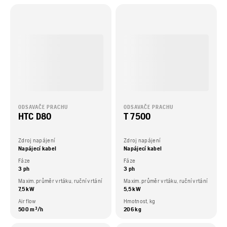
ODSAVAČE PRACHU
ODSAVAČE PRACHU
HTC D80
T 7500
Zdroj napájení
Zdroj napájení
Napájecí kabel
Napájecí kabel
Fáze
Fáze
3 ph
3 ph
Maxim. průměr vrtáku, ruční vrtání
Maxim. průměr vrtáku, ruční vrtání
7,5 kW
5,5 kW
Air flow
Hmotnost, kg
500 m³/h
206 kg