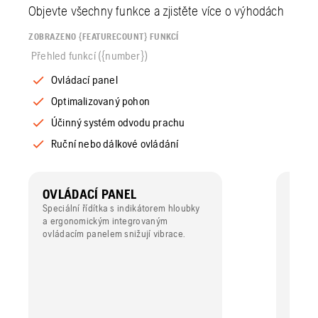
Objevte všechny funkce a zjistěte více o výhodách
ZOBRAZENO {FEATURECOUNT} FUNKCÍ
Přehled funkcí ({number})
Ovládací panel
Optimalizovaný pohon
Účinný systém odvodu prachu
Ruční nebo dálkové ovládání
OVLÁDACÍ PANEL
OPT
Speciální řídítka s indikátorem hloubky
Optima
a ergonomickým integrovaným
hnacím
ovládacím panelem snižují vibrace.
elektr