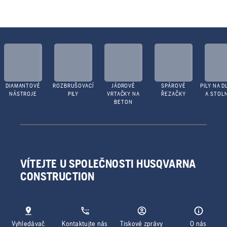
DIAMANTOVÉ
ROZBRUŠOVACÍ
JÁDROVÉ
SPÁROVÉ
PILY NA D
NÁSTROJE
PILY
VRTAČKY NA
ŘEZAČKY
A STOLN
BETON
VÍTEJTE U SPOLEČNOSTI HUSQVARNA
CONSTRUCTION
Vyhledávač
Kontaktujte nás
Tiskové zprávy
O nás