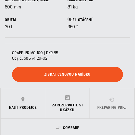
600
mm
81
kg
OBJEM
ÚHEL OTÁČENÍ
30
l
360
°
GRAPPLER MG 100 | DXR 95
Obj. č.:
586 74 29‑02
ZÍSKAT CENOVOU NABÍDKU
ZAREZERVUJTE SI
NAJÍT PRODEJCE
PREPARING PDF…
UKÁZKU
COMPARE