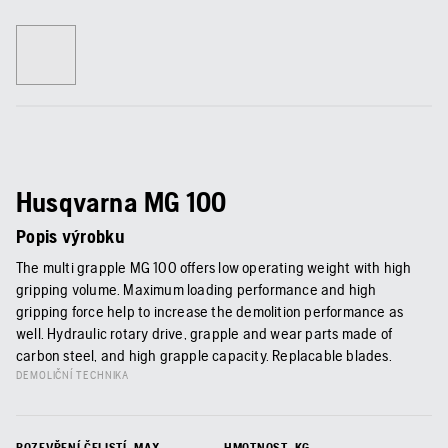
Husqvarna MG 100
Popis výrobku
The multi grapple MG 100 offers low operating weight with high
gripping volume. Maximum loading performance and high
gripping force help to increase the demolition performance as
well. Hydraulic rotary drive, grapple and wear parts made of
carbon steel, and high grapple capacity. Replacable blades.
DEMOLIČNÍ TECHNIKA
ROZEVŘENÍ ČELISTÍ, MAX.
HMOTNOST, KG