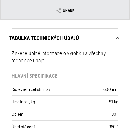
SHARE
TABULKA TECHNICKÝCH ÚDAJŮ
Získejte úplné informace o výrobku a všechny
technické údaje
HLAVNÍ SPECIFIKACE
Rozevření čelistí, max.
600 mm
Hmotnost, kg
81 kg
Objem
30 l
Úhel otáčení
360 °