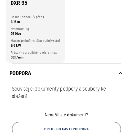
DXR 95
Dosah (nahoru/vpřed)
3,16 m
Hmotnost, kg
589 kg
Maxim. průměr vrtáku, ruční vrtání
9,8 kW
Průtok hydraulického oleje, max.
32 l/min
PODPORA
Související dokumenty podpory a soubory ke
stažení
Nenašli jste dokument?
PŘEJÍT DO ČÁSTI PODPORA