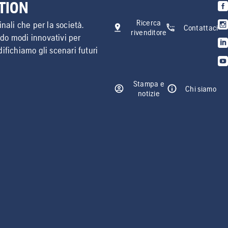
TION
Ricerca
inali che per la società.
Contattaci
rivenditore
ndo modi innovativi per
difichiamo gli scenari futuri
Stampa e
Chi siamo
notizie