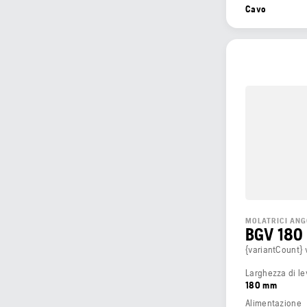
Cavo
MOLATRICI AN
BGV 180
{variantCount} 
Larghezza di le
180 mm
Alimentazione