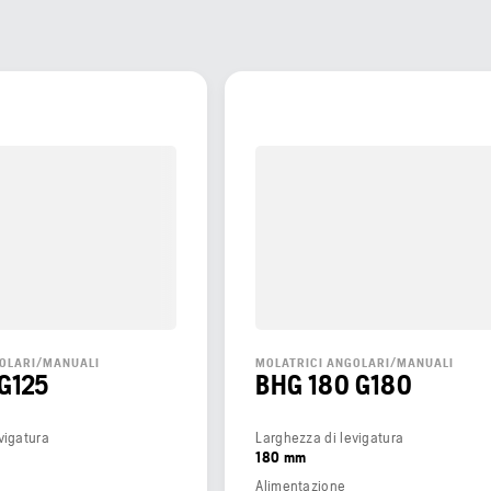
GOLARI/MANUALI
MOLATRICI ANGOLARI/MANUALI
G125
BHG 180 G180
vigatura
Larghezza di levigatura
180 mm
Alimentazione