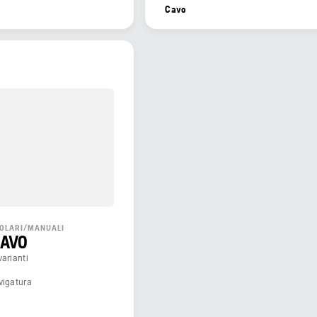
Cavo
GOLARI/MANUALI
 AVO
varianti
vigatura