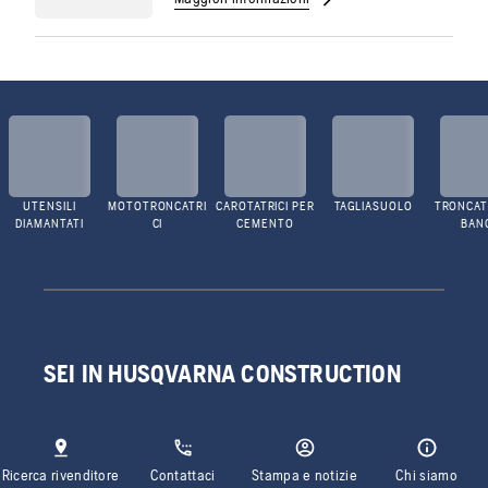
UTENSILI
MOTOTRONCATRI
CAROTATRICI PER
TAGLIASUOLO
TRONCATR
DIAMANTATI
CI
CEMENTO
BAN
SEI IN HUSQVARNA CONSTRUCTION
Ricerca rivenditore
Contattaci
Stampa e notizie
Chi siamo