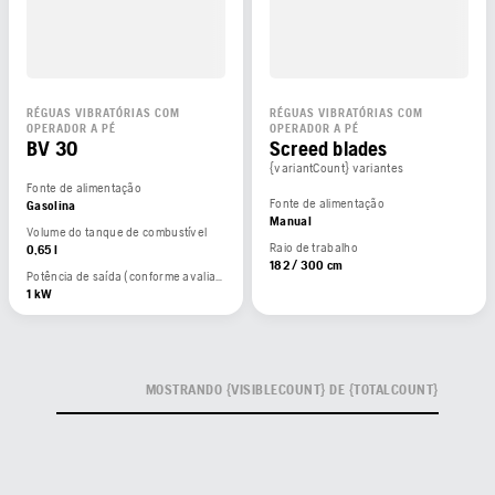
RÉGUAS VIBRATÓRIAS COM
RÉGUAS VIBRATÓRIAS COM
OPERADOR A PÉ
OPERADOR A PÉ
BV 30
Screed blades
{variantCount} variantes
Fonte de alimentação
Fonte de alimentação
Gasolina
Manual
Volume do tanque de combustível
Raio de trabalho
0,65 l
182 / 300 cm
Potência de saída (conforme avaliado pelo fabricante do motor / motor)
1 kW
MOSTRANDO {VISIBLECOUNT} DE {TOTALCOUNT}