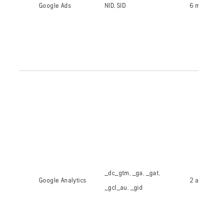
Google Ads
NID, SID
6 meses
_dc_gtm, _ga, _gat,
Google Analytics
2 anos, 1 
_gcl_au, _gid