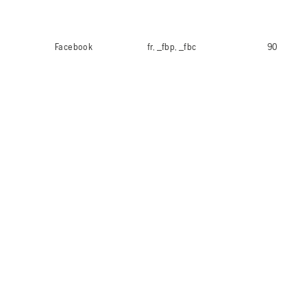
Facebook
fr, _fbp, _fbc
90 dias