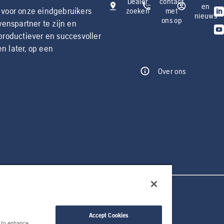
Dealer
contact
en
 voor onze eindgebruikers
zoeken
met
nieuws
ons op
enspartner te zijn en
productiever en succesvoller
 later, op een
Over ons
Accept Cookies
e to enhance