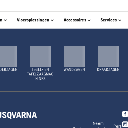
en
Vloeroplossingen
Accessoires
Services
OERZAGEN
TEGEL- EN
WANDZAGEN
DRAADZAGEN
TAFELZAAGMAC
HINES
HUSQVARNA
Neem
Pers