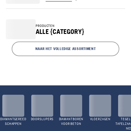
PRODUCTEN
ALLE {CATEGORY}
NAAR HET VOLLEDIGE ASSORTIMENT
DIAMANTGEREED
DOORSLIJPERS
DIAMANTBOREN
VLOERZAGEN
TEGEL
SCHAPPEN
VOOR BETON
TAFELZA
NE