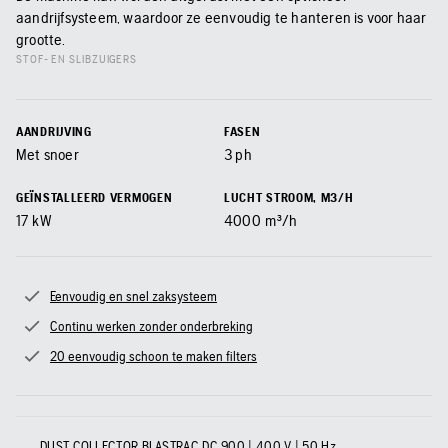
aandrijfsysteem, waardoor ze eenvoudig te hanteren is voor haar
grootte.
STOF- EN SLIBZUIGERS
AANDRIJVING
FASEN
Met snoer
3 ph
GEÏNSTALLEERD VERMOGEN
LUCHT STROOM, M3/H
17
kW
4000
m³/h
Eenvoudig en snel zaksysteem
Continu werken zonder onderbreking
20 eenvoudig schoon te maken filters
DUST COLLECTOR BLASTRAC DC 900 | 400 V | 50 Hz