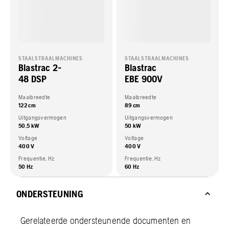
STAALSTRAALMACHINES
STAALSTRAALMACHINES
Blastrac 2-
Blastrac
48 DSP
EBE 900V
Maaibreedte
Maaibreedte
122 cm
89 cm
Uitgangsvermogen
Uitgangsvermogen
50,5 kW
50 kW
Voltage
Voltage
400 V
400 V
Frequentie, Hz
Frequentie, Hz
50 Hz
60 Hz
ONDERSTEUNING
Gerelateerde ondersteunende documenten en