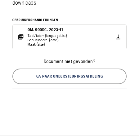
downloads
GEBRUIKERSHANDLEIDINGEN
OM. 900DC. 2023-11
Taal/talen: {languageList}
Gepubliceerd: {date}
Maat: {size}
Document niet gevonden?
GA NAAR ONDERSTEUNINGSAFDELING