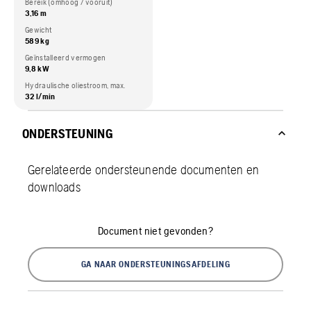
Bereik (omhoog / vooruit)
3,16 m
Gewicht
589 kg
Geïnstalleerd vermogen
9,8 kW
Hydraulische oliestroom, max.
32 l/min
ONDERSTEUNING
Gerelateerde ondersteunende documenten en
downloads
Document niet gevonden?
GA NAAR ONDERSTEUNINGSAFDELING