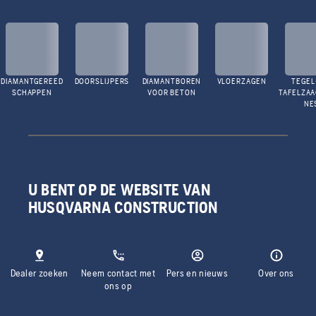
DIAMANTGEREED
DOORSLIJPERS
DIAMANTBOREN
VLOERZAGEN
TEGEL
SCHAPPEN
VOOR BETON
TAFELZA
NE
U BENT OP DE WEBSITE VAN
HUSQVARNA CONSTRUCTION
Dealer zoeken
Neem contact met
Pers en nieuws
Over ons
ons op