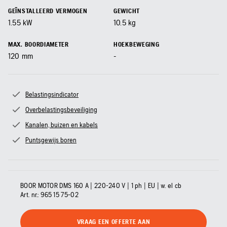
GEÏNSTALLEERD VERMOGEN
GEWICHT
1.55
kW
10.5
kg
MAX. BOORDIAMETER
HOEKBEWEGING
120
mm
-
Belastingsindicator
Overbelastingsbeveiliging
Kanalen, buizen en kabels
Puntsgewijs boren
BOOR MOTOR DMS 160 A | 220-240 V | 1 ph | EU | w. el cb
Art. nr.:
965 15 75‑02
VRAAG EEN OFFERTE AAN