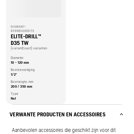
DIAMANT-
KERNBOORBITS
ELITE-DRILL™
D35 TW
{variantCount} varianten
Diameter
10 – 120 mm
Boorbevestiging
1/2"
Boorlengte, mm
200 / 350 mm
Type
Nat
VERWANTE PRODUCTEN EN ACCESSOIRES
Aanbevolen accessoires die geschikt zijn voor dit