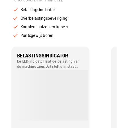
Belastingsindicator
Overbelastingsbeveiliging
Kanalen, buizen en kabels
Puntsgewijs boren
BELASTINGSINDICATOR
OVER
G
De LED-indicator laat de belasting van
de machine zien. Dat stelt u in staat
Vergro
altijd met een maximale druk te boren,
een la
waarmee een optimaal resultaat is
verzekerd.