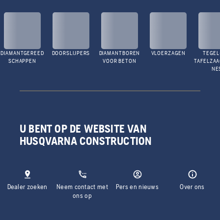
DIAMANTGEREED
DOORSLIJPERS
DIAMANTBOREN
VLOERZAGEN
TEGEL
SCHAPPEN
VOOR BETON
TAFELZA
NE
U BENT OP DE WEBSITE VAN
HUSQVARNA CONSTRUCTION
Dealer zoeken
Neem contact met
Pers en nieuws
Over ons
ons op