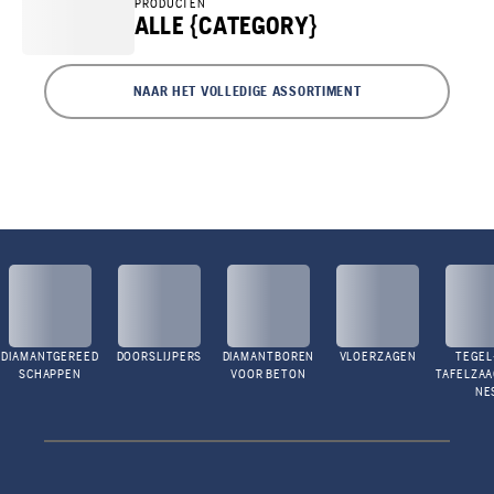
PRODUCTEN
ALLE {CATEGORY}
NAAR HET VOLLEDIGE ASSORTIMENT
DIAMANTGEREED
DOORSLIJPERS
DIAMANTBOREN
VLOERZAGEN
TEGEL
SCHAPPEN
VOOR BETON
TAFELZA
NE