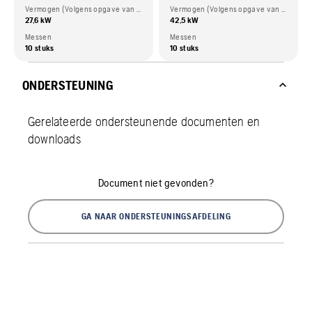
Vermogen (Volgens opgave van de motorfabrikant)
Vermogen (Volgens opgave van de motorfabrikant)
27,6 kW
42,5 kW
Messen
Messen
10 stuks
10 stuks
ONDERSTEUNING
Gerelateerde ondersteunende documenten en
downloads
Document niet gevonden?
GA NAAR ONDERSTEUNINGSAFDELING