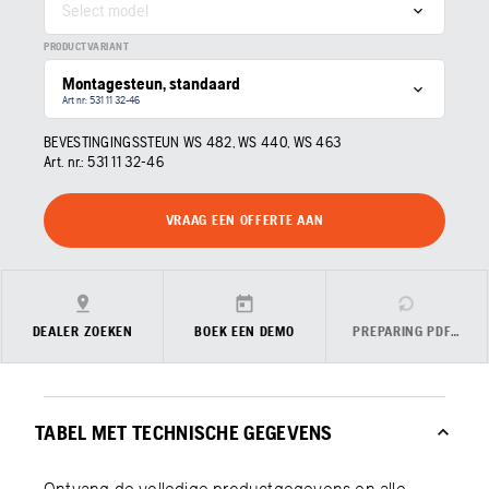
Select model
PRODUCTVARIANT
Montagesteun, standaard
Art nr: 531 11 32‑46
BEVESTINGINGSSTEUN WS 482, WS 440, WS 463
Art. nr.:
531 11 32‑46
VRAAG EEN OFFERTE AAN
DEALER ZOEKEN
BOEK EEN DEMO
PREPARING PDF…
TABEL MET TECHNISCHE GEGEVENS
Ontvang de volledige productgegevens en alle