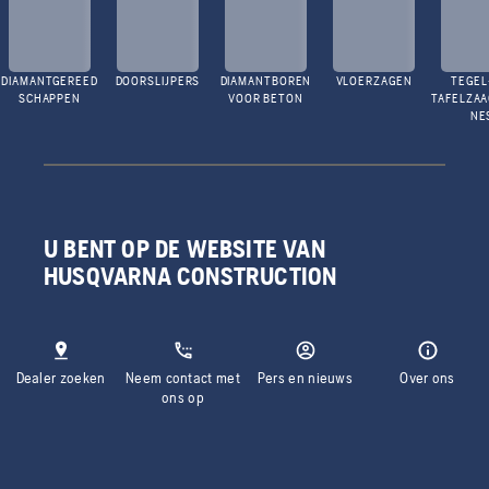
DIAMANTGEREED
DOORSLIJPERS
DIAMANTBOREN
VLOERZAGEN
TEGEL
SCHAPPEN
VOOR BETON
TAFELZA
NE
U BENT OP DE WEBSITE VAN
HUSQVARNA CONSTRUCTION
Dealer zoeken
Neem contact met
Pers en nieuws
Over ons
ons op