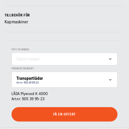
TILLBEHÖR FÖR
Kapmaskiner
FITS TO MODEL
Select model
PRODUKTVARIANT
Transportlådor
Art nr: 505 39 95‑23
LÅDA Plywood K 4000
Art.nr:
505 39 95‑23
FÅ EN OFFERT