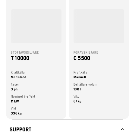
STOFTAVSKILJARE
FÖRAVSKILJARE
T 10000
C 5500
Kraftkälla
Kraftkälla
Med sladd
Manuell
Faser
Behållare volym
3 ph
100 l
Nominell ineffekt
Vikt
11 kW
67 kg
Vikt
336 kg
SUPPORT