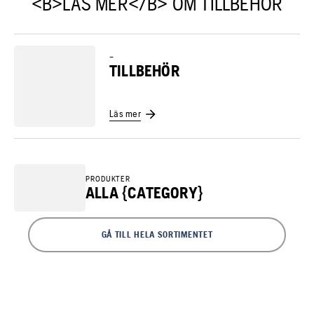
<B>LÄS MER</B> OM TILLBEHÖR
–
TILLBEHÖR
Läs mer
PRODUKTER
ALLA {CATEGORY}
GÅ TILL HELA SORTIMENTET