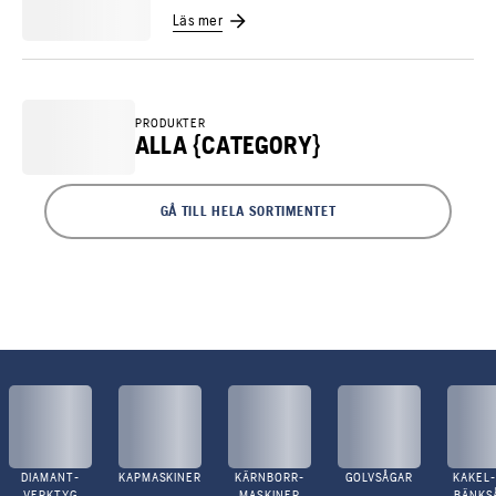
Läs mer
PRODUKTER
ALLA {CATEGORY}
GÅ TILL HELA SORTIMENTET
DIAMANT-
KAPMASKINER
KÄRNBORR-
GOLVSÅGAR
KAKEL-
VERKTYG
MASKINER
BÄNKS