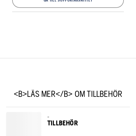
GÅ TILL SUPPORTAVSNITTET
<B>LÄS MER</B> OM TILLBEHÖR
–
TILLBEHÖR