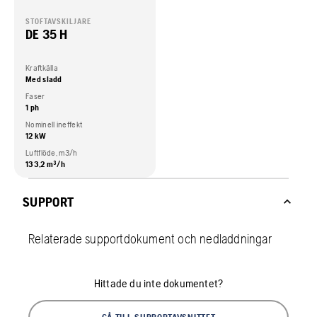
STOFTAVSKILJARE
DE 35 H
Kraftkälla
Med sladd
Faser
1 ph
Nominell ineffekt
12 kW
Luftflöde, m3/h
133,2 m³/h
SUPPORT
Relaterade supportdokument och nedladdningar
Hittade du inte dokumentet?