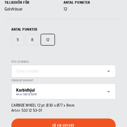
TILLBEHÖR FÖR
ANTAL PUNKTER
Golvfräsar
12
ANTAL PUNKTER
5
8
12
FITS TO MODEL
Select model
PRODUKTVARIANT
Karbidhjul
Art nr: 533 12 53‑01
CARBIDE WHEEL 12 pt. Ø30 x Ø77 x 8mm
Art.nr:
533 12 53‑01
FÅ EN OFFERT