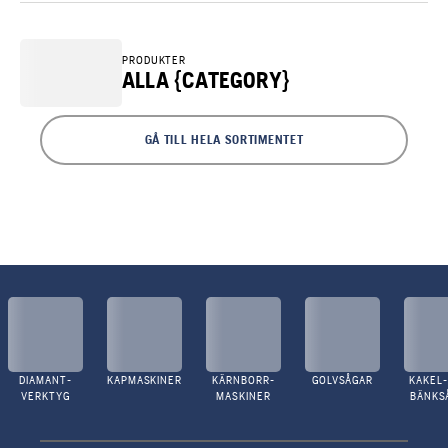
PRODUKTER
ALLA {CATEGORY}
GÅ TILL HELA SORTIMENTET
DIAMANT-
KAPMASKINER
KÄRNBORR-
GOLVSÅGAR
KAKEL-
VERKTYG
MASKINER
BÄNKS