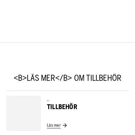
<B>LÄS MER</B> OM TILLBEHÖR
–
TILLBEHÖR
Läs mer