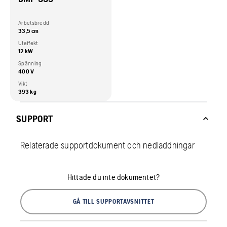
Arbetsbredd
33,5 cm
Uteffekt
12 kW
Spänning
400 V
Vikt
393 kg
SUPPORT
Relaterade supportdokument och nedladdningar
Hittade du inte dokumentet?
GÅ TILL SUPPORTAVSNITTET