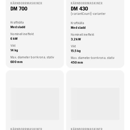
KÄRNBORRMASKINER
KÄRNBORRMASKINER
DM 700
DM 430
{variantCount} varianter
Kraftkälla
Kraftkälla
Med sladd
Med sladd
Nominell ineffekt
Nominell ineffekt
6 kW
3,2 kW
Vikt
Vikt
14 kg
15,5 kg
Max. diameter borrkrona, stativ
Max. diameter borrkrona, stativ
600 mm
450 mm
KÄRNBORRMASKINER
KÄRNBORRMASKINER