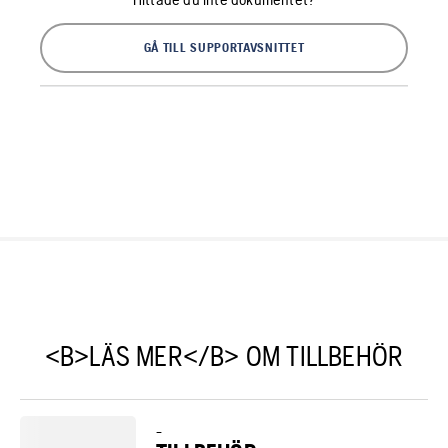
GÅ TILL SUPPORTAVSNITTET
<B>LÄS MER</B> OM TILLBEHÖR
–