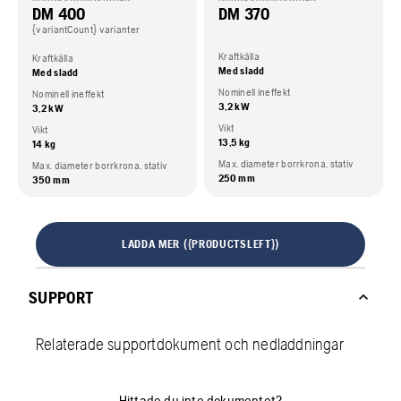
DM 400
DM 370
{variantCount} varianter
Kraftkälla
Kraftkälla
Med sladd
Med sladd
Nominell ineffekt
Nominell ineffekt
3,2 kW
3,2 kW
Vikt
Vikt
13,5 kg
14 kg
Max. diameter borrkrona, stativ
Max. diameter borrkrona, stativ
250 mm
350 mm
LADDA MER ({PRODUCTSLEFT})
SUPPORT
Relaterade supportdokument och nedladdningar
Hittade du inte dokumentet?