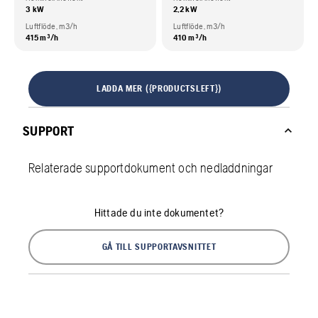
3 kW
2,2 kW
Luftflöde, m3/h
Luftflöde, m3/h
415 m³/h
410 m³/h
LADDA MER ({PRODUCTSLEFT})
SUPPORT
Relaterade supportdokument och nedladdningar
Hittade du inte dokumentet?
GÅ TILL SUPPORTAVSNITTET