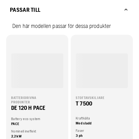
PASSAR TILL
Den här modellen passar för dessa produkter
BATTERIDRIVNA
STOFTAVSKILJARE
T 7500
PRODUKTER
DE 120 H PACE
Kraftkälla
Battery eco system
Med sladd
PACE
Faser
Nominell ineffekt
3 ph
2,2 kW