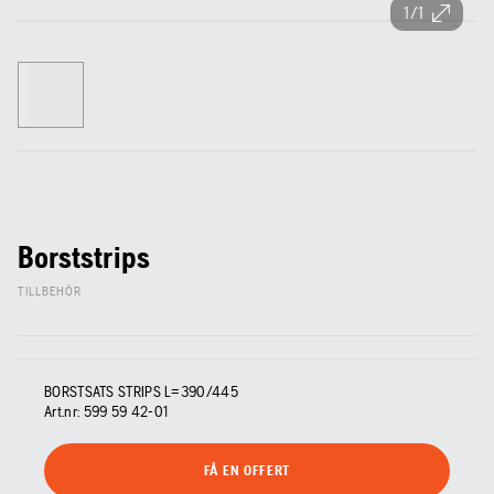
1/1
Borststrips
TILLBEHÖR
BORSTSATS STRIPS L=390/445
Art.nr:
599 59 42‑01
FÅ EN OFFERT