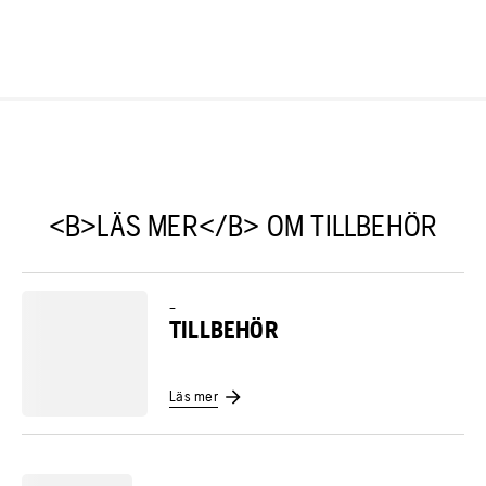
<B>LÄS MER</B> OM TILLBEHÖR
–
TILLBEHÖR
Läs mer