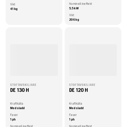
Nominell ineffekt
Vikt
5,5 kW
41 kg
Vikt
206 kg
STOFTAVSKILJARE
STOFTAVSKILJARE
DE 130 H
DE 120 H
Kraftkälla
Kraftkälla
Med sladd
Med sladd
Faser
Faser
1 ph
1 ph
Nominell ineffekt
Nominell ineffekt