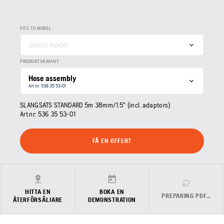
FITS TO MODEL
Select model
PRODUKTVARIANT
Hose assembly
Art nr: 536 35 53‑01
SLANGSATS STANDARD 5m 38mm/1.5" (incl. adaptors)
Art.nr:
536 35 53‑01
FÅ EN OFFERT
HITTA EN
BOKA EN
PREPARING PDF…
ÅTERFÖRSÄLJARE
DEMONSTRATION