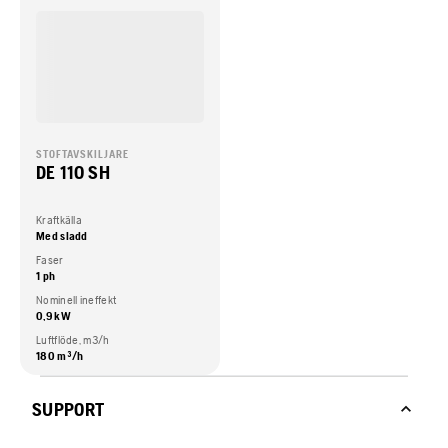
STOFTAVSKILJARE
DE 110 SH
Kraftkälla
Med sladd
Faser
1 ph
Nominell ineffekt
0,9 kW
Luftflöde, m3/h
180 m³/h
SUPPORT