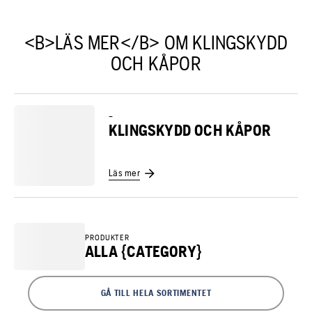
<B>LÄS MER</B> OM KLINGSKYDD
OCH KÅPOR
–
KLINGSKYDD OCH KÅPOR
Läs mer
PRODUKTER
ALLA {CATEGORY}
GÅ TILL HELA SORTIMENTET