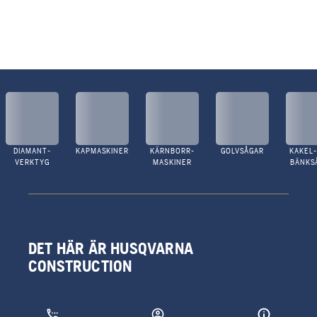
DIAMANT-
KAPMASKINER
KÄRNBORR-
GOLVSÅGAR
KAKEL-
VERKTYG
MASKINER
BÄNKS
DET HÄR ÄR HUSQVARNA
CONSTRUCTION