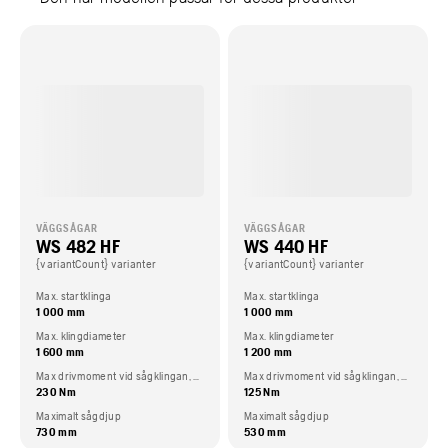
VÄGGSÅGAR
VÄGGSÅGAR
WS 482 HF
WS 440 HF
{variantCount} varianter
{variantCount} varianter
Max. startklinga
Max. startklinga
1 000 mm
1 000 mm
Max. klingdiameter
Max. klingdiameter
1 600 mm
1 200 mm
Max drivmoment vid sågklingan, Nm
Max drivmoment vid sågklingan, Nm
230 Nm
125 Nm
Maximalt sågdjup
Maximalt sågdjup
730 mm
530 mm