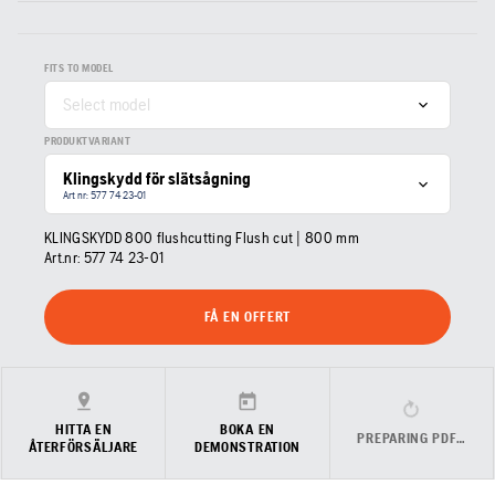
FITS TO MODEL
Select model
PRODUKTVARIANT
Klingskydd för slätsågning
Art nr: 577 74 23‑01
KLINGSKYDD 800 flushcutting Flush cut | 800 mm
Art.nr:
577 74 23‑01
FÅ EN OFFERT
HITTA EN
BOKA EN
PREPARING PDF…
ÅTERFÖRSÄLJARE
DEMONSTRATION