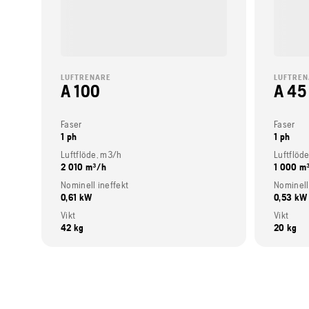
LUFTRENARE
LUFTRE
A 100
A 45
Faser
Faser
1 ph
1 ph
Luftflöde, m3/h
Luftflöd
2 010 m³/h
1 000 m
Nominell ineffekt
Nominell
0,61 kW
0,53 kW
Vikt
Vikt
42 kg
20 kg