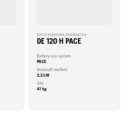
BATTERIDRIVNA PRODUKTER
DE 120 H PACE
Battery eco system
PACE
Nominell ineffekt
2,2 kW
Vikt
41 kg