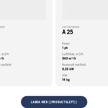
NARE
LUFTRENARE
A 25
Faser
1 ph
e, m3/h
Luftflöde, m3/h
³/h
540 m³/h
 ineffekt
Nominell ineffekt
0,23 kW
Vikt
14 kg
LADDA MER ({PRODUCTSLEFT})