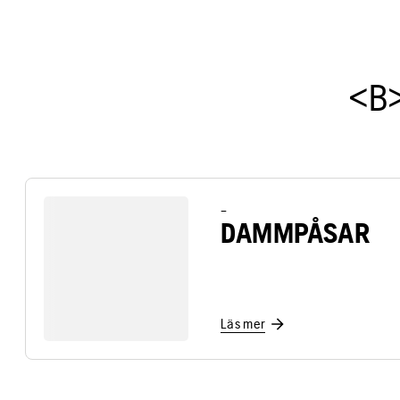
<B
–
DAMMPÅSAR
Läs mer