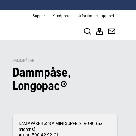
Support
Kundportal
Utforska och upptäck
DAMMPÅSAR
Dammpåse,
Longopac®
DAMMPÅSE 4x23M MINI SUPER-STRONG (53
microns)
Art.nr:
590 42 92‑01