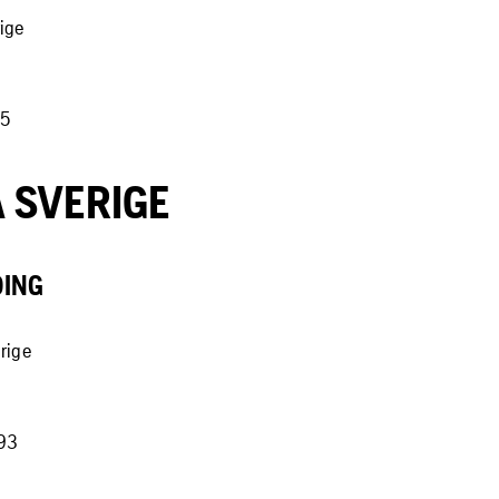
rige
75
 SVERIGE
DING
erige
93