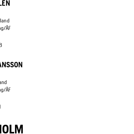
LÉN
rland
ng/ÅF
8
ANSSON
land
ng/ÅF
1
HOLM