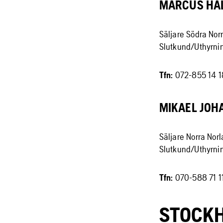
MARCUS HA
Säljare Södra Nor
Slutkund/Uthyrni
Tfn:
072-855 14 1
MIKAEL JOH
Säljare Norra Nor
Slutkund/Uthyrni
Tfn:
070-588 71 1
STOCK