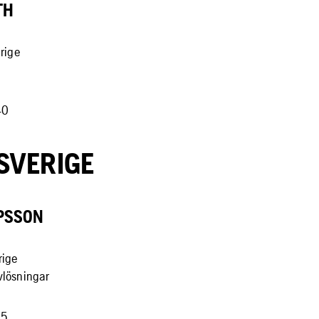
TH
erige
40
SVERIGE
PSSON
rige
vlösningar
35