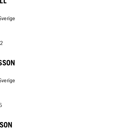
LL
 Sverige
72
SSON
 Sverige
6
KSON