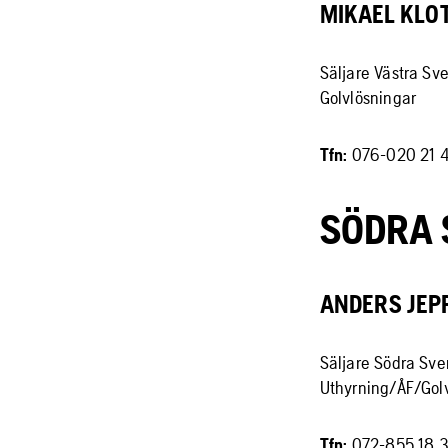
MIKAEL KLO
Säljare Västra Sv
Golvlösningar
Tfn:
076-020 21 
SÖDRA 
ANDERS JEP
Säljare Södra Sve
Uthyrning/ÅF/Gol
Tfn:
072-855 18 