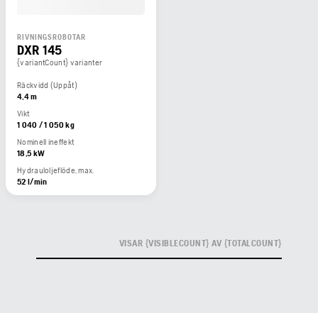
RIVNINGSROBOTAR
DXR 145
{variantCount} varianter
Räckvidd (Uppåt)
4,4 m
Vikt
1 040 / 1 050 kg
Nominell ineffekt
18,5 kW
Hydrauloljeflöde, max.
52 l/min
VISAR {VISIBLECOUNT} AV {TOTALCOUNT}