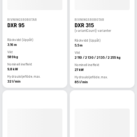
RIVNINGSROBOTAR
RIVNINGSROBOTAR
DXR 95
DXR 315
{variantCount} varianter
Räckvidd (Uppåt)
Räckvidd (Uppåt)
3,16 m
5,5 m
Vikt
Vikt
589 kg
2 110 / 2 130 / 2 135 / 2 255 kg
Nominell ineffekt
Nominell ineffekt
9,8 kW
27 kW
Hydrauloljeflöde, max.
Hydrauloljeflöde, max.
32 l/min
85 l/min