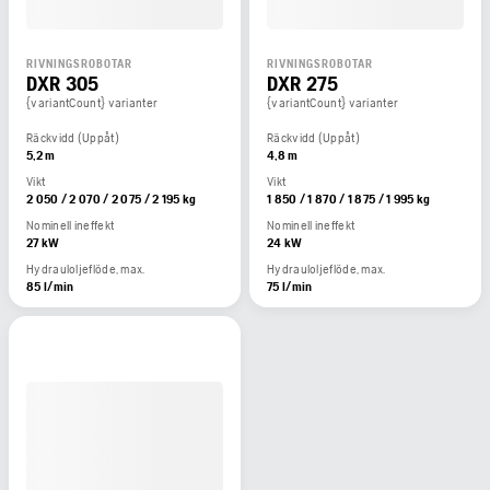
RIVNINGSROBOTAR
RIVNINGSROBOTAR
DXR 305
DXR 275
{variantCount} varianter
{variantCount} varianter
Räckvidd (Uppåt)
Räckvidd (Uppåt)
5,2 m
4,8 m
Vikt
Vikt
2 050 / 2 070 / 2 075 / 2 195 kg
1 850 / 1 870 / 1 875 / 1 995 kg
Nominell ineffekt
Nominell ineffekt
27 kW
24 kW
Hydrauloljeflöde, max.
Hydrauloljeflöde, max.
85 l/min
75 l/min