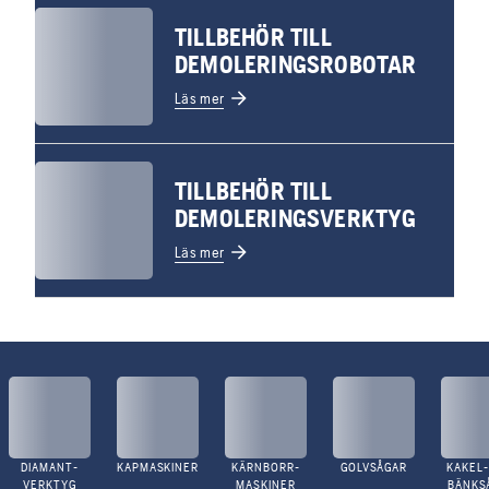
TILLBEHÖR TILL
DEMOLERINGSROBOTAR
Läs mer
TILLBEHÖR TILL
DEMOLERINGSVERKTYG
Läs mer
DIAMANT-
KAPMASKINER
KÄRNBORR-
GOLVSÅGAR
KAKEL-
VERKTYG
MASKINER
BÄNKS