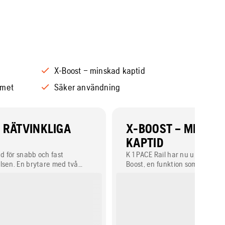
X-Boost – minskad kaptid
emet
Säker användning
 RÄTVINKLIGA
X-BOOST – MINSK
KAPTID
 för snabb och fast
K 1 PACE Rail har nu uppdatera
lsen. En brytare med två
Boost, en funktion som automat
ta rätvinkliga snitt i alla
optimerar kapmaskinen för B75
llbart geringsanslag
Det ger både mer kraft och sn
 kapläge.
klinghastighet, vilket minskar d
att såga igenom en 60 kg/m-r
jämfört med föregående versio