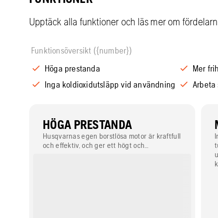
Upptäck alla funktioner och läs mer om fördelar
Funktionsöversikt ({number})
Höga prestanda
Mer fri
Inga koldioxidutsläpp vid användning
Arbeta
HÖGA PRESTANDA
Husqvarnas egen borstlösa motor är kraftfull
I
och effektiv, och ger ett högt och
t
konsekvent vridmoment.
u
k