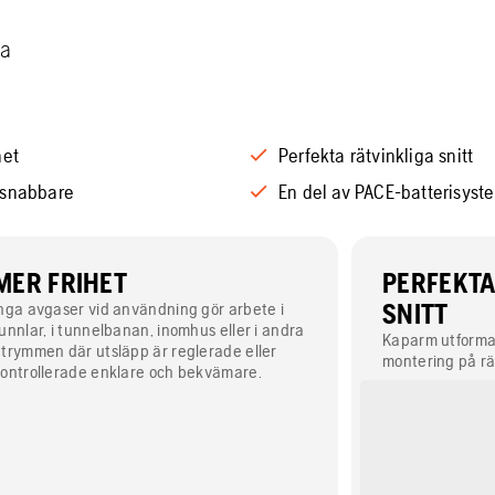
na
het
Perfekta rätvinkliga snitt
 snabbare
En del av PACE-batterisyst
MER FRIHET
PERFEKTA
nga avgaser vid användning gör arbete i
SNITT
unnlar, i tunnelbanan, inomhus eller i andra
Kaparm utformad
trymmen där utsläpp är reglerade eller
montering på rä
ontrollerade enklare och bekvämare.
klämmor ger exak
lägen och ett fä
markerar exakt