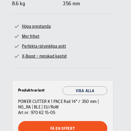
8.6
kg
356
mm
Höga prestanda
Mer frihet
Perfekta rätvinkliga snitt
X-Boost – minskad kaptid
Produktvariant
VISA ALLA
POWER CUTTER K 1 PACE Rail 14" / 350 mm |
NO_RA | BLE | EU/RoW
Art.nr:
970 62 15‑05
FÅ EN OFFERT