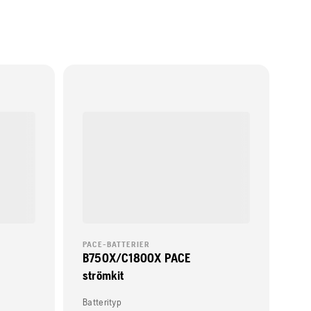
PACE-BATTERIER
B750X/C1800X PACE
strömkit
Batterityp