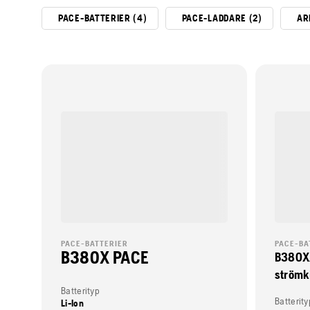
PACE-BATTERIER (4)
PACE-LADDARE (2)
AR
PACE-BATTERIER
PACE-BA
B380X PACE
B380X
strömk
Batterityp
Batterity
Li-Ion