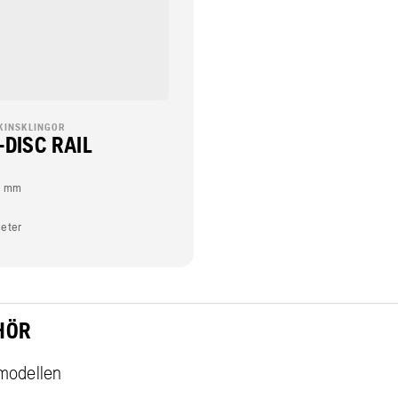
KINSKLINGOR
-DISC RAIL
r mm
eter
HÖR
modellen