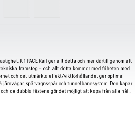
astighet. K 1 PACE Rail ger allt detta och mer därtill genom att
 tekniska framsteg – och allt detta kommer med friheten med
erhet och det utmärkta effekt/viktförhållandet ger optimal
e på järnvägar, spårvagnsspår och tunnelbanesystem. Den kapar
och de dubbla fästena gör det möjligt att kapa från alla håll.