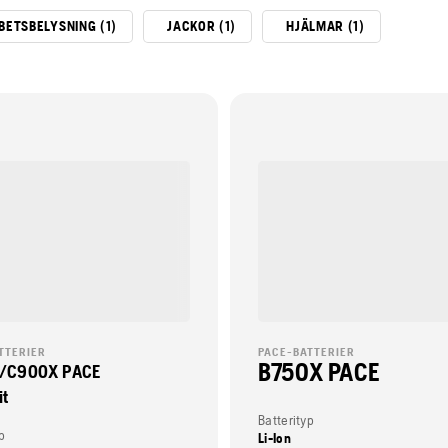
BETSBELYSNING (1)
JACKOR (1)
HJÄLMAR (1)
TTERIER
PACE-BATTERIER
B750X PACE
/C900X PACE
it
Batterityp
p
Li-Ion