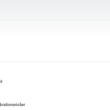
na
brationsnivåer