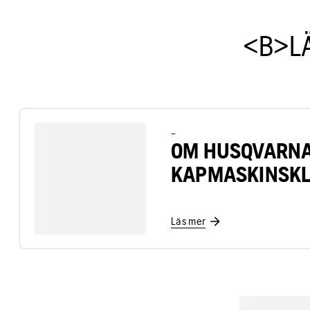
<B>L
–
OM HUSQVARN
KAPMASKINSKL
Läs mer