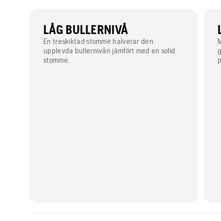
LÅG BULLERNIVÅ
En treskiktad stomme halverar den
M
upplevda bullernivån jämfört med en solid
g
stomme.
p