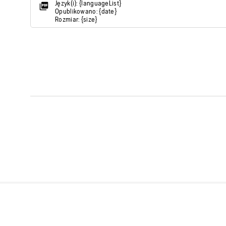
Język(i): {languageList}
Opublikowano: {date}
Rozmiar: {size}