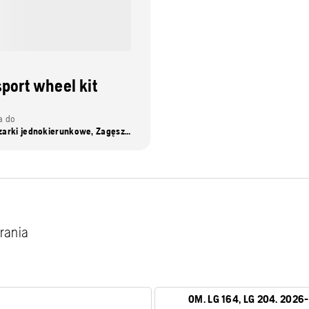
port wheel kit
a do
Zagęszczarki jednokierunkowe, Zagęszczarki dwukierunkowe , Ubijaki
rania
OM. LG 164, LG 204. 2026