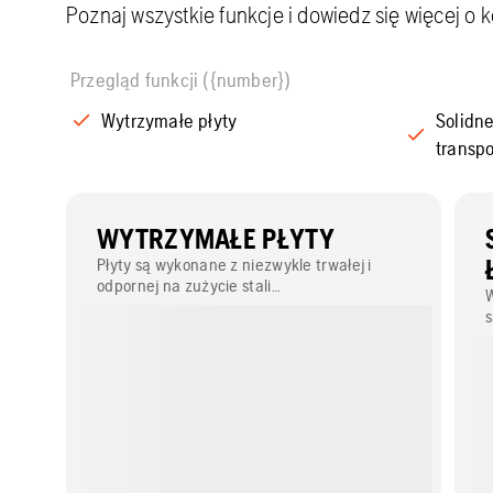
Poznaj wszystkie funkcje i dowiedz się więcej o 
Przegląd funkcji ({number})
Wytrzymałe płyty
Solidn
transpo
WYTRZYMAŁE PŁYTY
Płyty są wykonane z niezwykle trwałej i
odpornej na zużycie stali
Hardox<sup>®</sup> 400. Specjalna
s
konstrukcja zapobiega przedostawaniu się
kamienia między płytę a ramę.
u