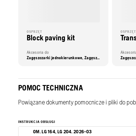
OSPRZĘT
OSPRZĘT
Block paving kit
Trans
Akcesoria do
Akcesori
Zagęszczarki jednokierunkowe, Zagęszczarki dwukierunkowe
POMOC TECHNICZNA
Powiązane dokumenty pomocnicze i pliki do pob
INSTRUKCJA OBSŁUGI
OM. LG 164, LG 204. 2026-03