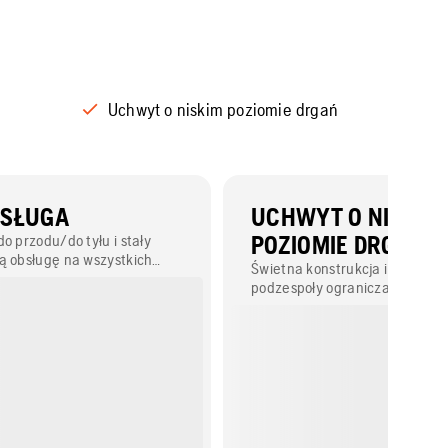
Uchwyt o niskim poziomie drgań
BSŁUGA
UCHWYT O NISKIM
o przodu/do tyłu i stały
POZIOMIE DRGAŃ
ą obsługę na wszystkich
Świetna konstrukcja i wysokiej 
. Nie jest wymagane
podzespoły ograniczają poziom
anie/ciągnięcie maszyny
zmęczenie operatora, co gwar
.
bezpieczniejszą, wydajniejszą 
przyjemniejszą pracę.