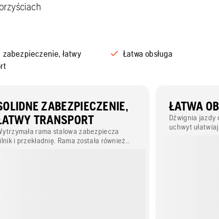
korzyściach
e zabezpieczenie, łatwy
Łatwa obsługa
rt
SOLIDNE ZABEZPIECZENIE,
ŁATWA O
ŁATWY TRANSPORT
Dźwignia jazdy d
uchwyt ułatwiaj
Wytrzymała rama stalowa zabezpiecza
powierzchniach
ilnik i przekładnię. Rama została również
nieustanne pch
wyposażona w ucho do podnoszenia w celu
podczas obsługi
łatwienia transportu.