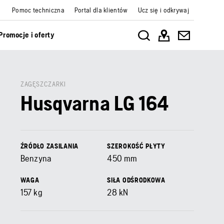
Pomoc techniczna
Portal dla klientów
Ucz się i odkrywaj
Promocje i oferty
ZAGĘSZCZARKI
Husqvarna LG 164
ŹRÓDŁO ZASILANIA
SZEROKOŚĆ PŁYTY
Benzyna
450
mm
WAGA
SIŁA ODŚRODKOWA
157
kg
28
kN