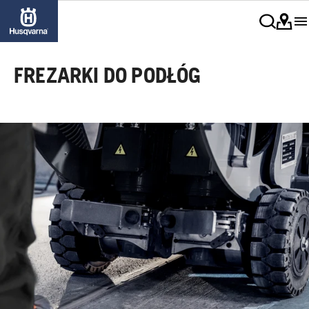
FREZARKI DO PODŁÓG