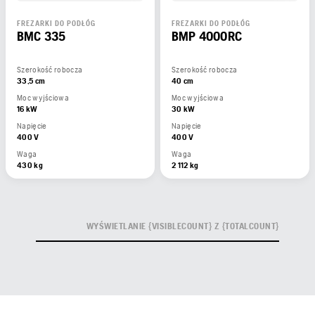
FREZARKI DO PODŁÓG
FREZARKI DO PODŁÓG
BMC 335
BMP 4000RC
Szerokość robocza
Szerokość robocza
33,5 cm
40 cm
Moc wyjściowa
Moc wyjściowa
16 kW
30 kW
Napięcie
Napięcie
400 V
400 V
Waga
Waga
430 kg
2 112 kg
WYŚWIETLANIE {VISIBLECOUNT} Z {TOTALCOUNT}