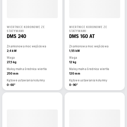
WIERTNICE KORONOWE ZE
WIERTNICE KORONOWE ZE
STATYWAMI
STATYWAMI
DMS 240
DMS 160 AT
Znamionowa moc wejściowa
Znamionowa moc wejściowa
2,4 kW
1,55 kW
Waga
Waga
27,5 kg
12 kg
Maksymalna średnica wiertła
Maksymalna średnica wiertła
250 mm
120 mm
Kątowe ustawiania kolumny
Kątowe ustawiania kolumny
0-60º
0-90º