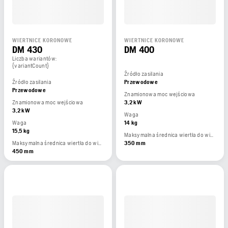
WIERTNICE KORONOWE
WIERTNICE KORONOWE
DM 430
DM 400
Liczba wariantów:
{variantCount}
Źródło zasilania
Źródło zasilania
Przewodowe
Przewodowe
Znamionowa moc wejściowa
Znamionowa moc wejściowa
3,2 kW
3,2 kW
Waga
Waga
14 kg
15,5 kg
Maksymalna średnica wiertła do wierceniu ze statywu
Maksymalna średnica wiertła do wierceniu ze statywu
350 mm
450 mm