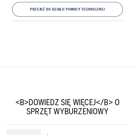
PRZEJDŹ DO DZIAŁU POMOCY TECHNICZNEJ
<B>DOWIEDZ SIĘ WIĘCEJ</B> O
SPRZĘT WYBURZENIOWY
-