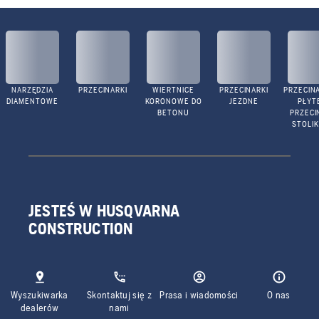
NARZĘDZIA
PRZECINARKI
WIERTNICE
PRZECINARKI
PRZECINA
DIAMENTOWE
KORONOWE DO
JEZDNE
PŁYTE
BETONU
PRZECI
STOLI
JESTEŚ W HUSQVARNA
CONSTRUCTION
Wyszukiwarka
Skontaktuj się z
Prasa i wiadomości
O nas
dealerów
nami