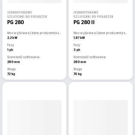
JEDNODYSKOWE
JEDNODYSKOWE
SZLIFIERKI DO POSADZEK
SZLIFIERKI DO POSADZEK
PG 280
PG 280 II
Moc wyjściowa (dane producenta silnika)
Moc wyjściowa (dane producenta silnika)
2,2 kW
1,87 kW
Fazy
Fazy
1 ph
3 ph
Szerokość szlifowania
Szerokość szlifowania
280 mm
280 mm
Waga
Waga
72 kg
70 kg