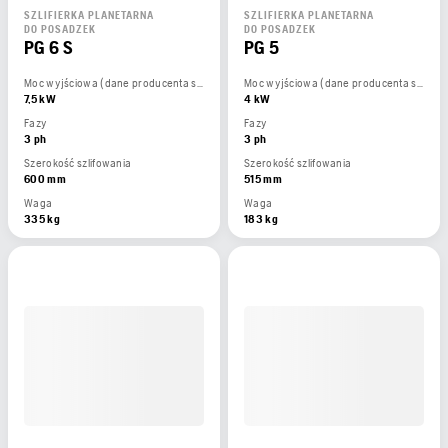
SZLIFIERKA PLANETARNA
SZLIFIERKA PLANETARNA
DO POSADZEK
DO POSADZEK
PG 6 S
PG 5
Moc wyjściowa (dane producenta silnika)
Moc wyjściowa (dane producenta silnika)
7,5 kW
4 kW
Fazy
Fazy
3 ph
3 ph
Szerokość szlifowania
Szerokość szlifowania
600 mm
515 mm
Waga
Waga
335 kg
183 kg