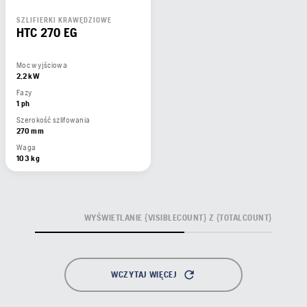
SZLIFIERKI KRAWĘDZIOWE
HTC 270 EG
Moc wyjściowa
2,2 kW
Fazy
1 ph
Szerokość szlifowania
270 mm
Waga
103 kg
WYŚWIETLANIE {VISIBLECOUNT} Z {TOTALCOUNT}
WCZYTAJ WIĘCEJ