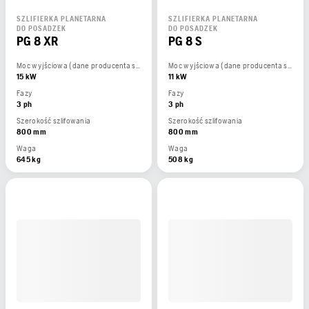
SZLIFIERKA PLANETARNA
SZLIFIERKA PLANETARNA
DO POSADZEK
DO POSADZEK
PG 8 XR
PG 8 S
Moc wyjściowa (dane producenta silnika)
Moc wyjściowa (dane producenta silnika)
15 kW
11 kW
Fazy
Fazy
3 ph
3 ph
Szerokość szlifowania
Szerokość szlifowania
800 mm
800 mm
Waga
Waga
645 kg
508 kg