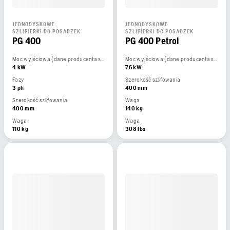
JEDNODYSKOWE
JEDNODYSKOWE
SZLIFIERKI DO POSADZEK
SZLIFIERKI DO POSADZEK
PG 400
PG 400 Petrol
Moc wyjściowa (dane producenta silnika)
Moc wyjściowa (dane producenta silnika)
4 kW
7,6 kW
Fazy
Szerokość szlifowania
3 ph
400 mm
Szerokość szlifowania
Waga
400 mm
140 kg
Waga
Waga
110 kg
308 lbs