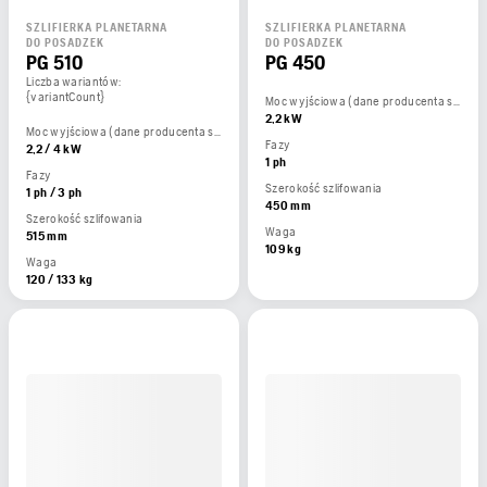
SZLIFIERKA PLANETARNA
SZLIFIERKA PLANETARNA
DO POSADZEK
DO POSADZEK
PG 510
PG 450
Liczba wariantów:
{variantCount}
Moc wyjściowa (dane producenta silnika)
2,2 kW
Moc wyjściowa (dane producenta silnika)
Fazy
2,2 / 4 kW
1 ph
Fazy
Szerokość szlifowania
1 ph / 3 ph
450 mm
Szerokość szlifowania
Waga
515 mm
109 kg
Waga
120 / 133 kg