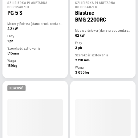
SZLIFIERKA PLANETARNA
SZLIFIERKA PLANETARNA
DO POSADZEK
DO POSADZEK
PG 5 S
Blastrac
BMG 2200RC
Moc wyjściowa (dane producenta silnika)
2,2 kW
Moc wyjściowa (dane producenta silnika)
62 kW
Fazy
1 ph
Fazy
3 ph
Szerokość szlifowania
515 mm
Szerokość szlifowania
2 150 mm
Waga
169 kg
Waga
3 035 kg
NOWOŚĆ