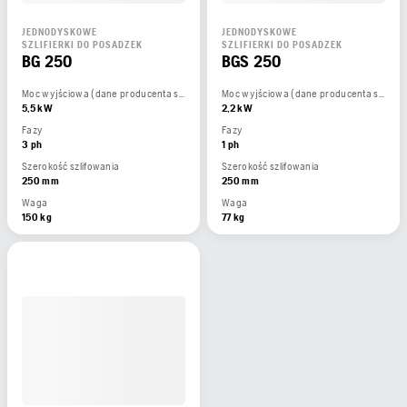
JEDNODYSKOWE
JEDNODYSKOWE
SZLIFIERKI DO POSADZEK
SZLIFIERKI DO POSADZEK
BG 250
BGS 250
Moc wyjściowa (dane producenta silnika)
Moc wyjściowa (dane producenta silnika)
5,5 kW
2,2 kW
Fazy
Fazy
3 ph
1 ph
Szerokość szlifowania
Szerokość szlifowania
250 mm
250 mm
Waga
Waga
150 kg
77 kg