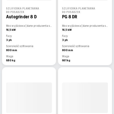
SZLIFIERKA PLANETARNA
SZLIFIERKA PLANETARNA
DO POSADZEK
DO POSADZEK
Autogrinder 8 D
PG 8 DR
Moc wyjściowa (dane producenta silnika)
Moc wyjściowa (dane producenta silnika)
16,5 kW
16,5 kW
Fazy
Fazy
3 ph
3 ph
Szerokość szlifowania
Szerokość szlifowania
800 mm
800 mm
Waga
Waga
680 kg
661 kg