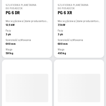
SZLIFIERKA PLANETARNA
SZLIFIERKA PLANETARNA
DO POSADZEK
DO POSADZEK
PG 6 DR
PG 6 XR
Moc wyjściowa (dane producenta silnika)
Moc wyjściowa (dane producenta silnika)
12,5 kW
7,5 kW
Fazy
Fazy
3 ph
3 ph
Szerokość szlifowania
Szerokość szlifowania
640 mm
600 mm
Waga
Waga
591 kg
495 kg