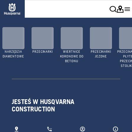
NARZĘDZIA
PRZECINARKI
WIERTNICE
PRZECINARKI
PRZECINA
DIAMENTOWE
KORONOWE DO
JEZDNE
PŁYTE
BETONU
PRZECI
STOLI
JESTEŚ W HUSQVARNA
CONSTRUCTION