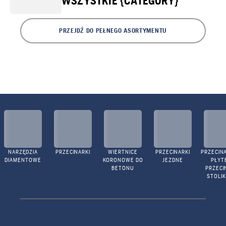
WSZYSTKIE {CATEGORY}
PRZEJDŹ DO PEŁNEGO ASORTYMENTU
NARZĘDZIA
PRZECINARKI
WIERTNICE
PRZECINARKI
PRZECINA
DIAMENTOWE
KORONOWE DO
JEZDNE
PŁYTE
BETONU
PRZECI
STOLI