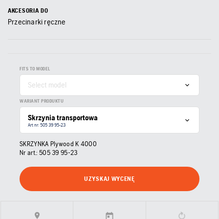
AKCESORIA DO
Przecinarki ręczne
FITS TO MODEL
Select model
WARIANT PRODUKTU
Skrzynia transportowa
Art nr: 505 39 95‑23
SKRZYNKA Plywood K 4000
Nr art.:
505 39 95‑23
UZYSKAJ WYCENĘ