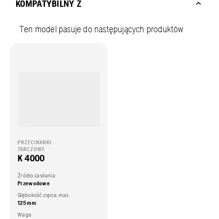
KOMPATYBILNY Z
Ten model pasuje do następujących produktów
PRZECINARKI
TARCZOWE
K 4000
Źródło zasilania
Przewodowe
Głębokość cięcia, max.
125 mm
Waga