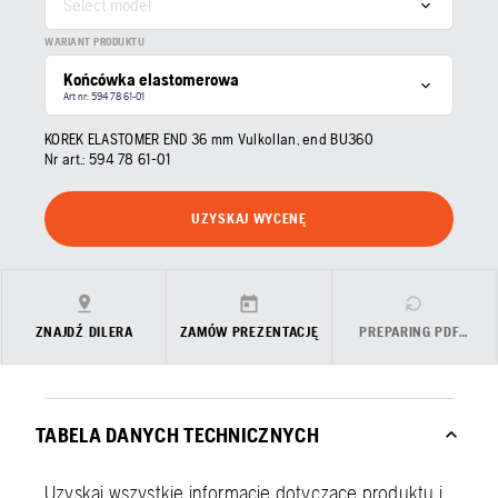
Select model
WARIANT PRODUKTU
Końcówka elastomerowa
Art nr: 594 78 61‑01
KOREK ELASTOMER END 36 mm Vulkollan, end BU360
Nr art.:
594 78 61‑01
UZYSKAJ WYCENĘ
ZNAJDŹ DILERA
ZAMÓW PREZENTACJĘ
PREPARING PDF…
TABELA DANYCH TECHNICZNYCH
Uzyskaj wszystkie informacje dotyczące produktu i