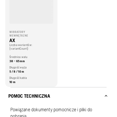
WIBRATORY
WEWNĘTRZNE
AX
Liczba wariantów:
{variantCount}
Średnica wału
38 – 65 mm
Długość węża
5 / 8 / 10 m
Długość kabla
10 m
POMOC TECHNICZNA
Powiązane dokumenty pomocnicze i pliki do
pobrania