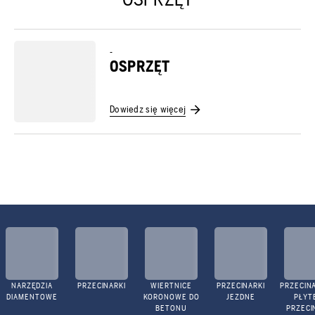
-
OSPRZĘT
Dowiedz się więcej
NARZĘDZIA
PRZECINARKI
WIERTNICE
PRZECINARKI
PRZECINA
DIAMENTOWE
KORONOWE DO
JEZDNE
PŁYTE
BETONU
PRZECI