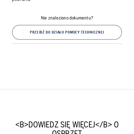
Nie znaleziono dokumentu?
PRZEJDŹ DO DZIAŁU POMOCY TECHNICZNEJ
<B>DOWIEDZ SIĘ WIĘCEJ</B> O
OSPRZĘT