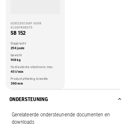
GEREEDSCHAP VOOR
SLOOPROBOTS
SB 152
Slagkracht
254 joule
Gewicht
148 kg
Hydraulische oliestroom, max.
45 l/min
Product afmeting, breedte
390 mm
ONDERSTEUNING
Gerelateerde ondersteunende documenten en
downloads