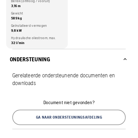
Bereik (omhoog / vooruit)
3,16 m
Gewicht
589 kg
Geïnstalleerd vermogen
9,8 kW
Hydraulische oliestroom, max.
32 l/min
ONDERSTEUNING
Gerelateerde ondersteunende documenten en
downloads
Document niet gevonden?
GA NAAR ONDERSTEUNINGSAFDELING