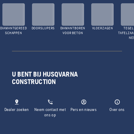
DIAMANTGEREED
DOORSLIJPERS
DIAMANTBOREN
VLOERZAGEN
TEGEL
SCHAPPEN
VOOR BETON
TAFELZA
NE
U BENT BIJ HUSQVARNA
CONSTRUCTION
Dealer zoeken
Neem contact met
Pers en nieuws
Over ons
ons op