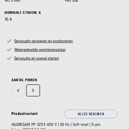
40
l/min
140
bar
NOMINALE STROOM, A
16
A
Eenvoudig vervoeren en positioneren
Watergekoelde warmtewisselaar
Eenvoudig en soepel starten
AANTAL PINNEN
4
5
Productvariant
ALLES BEKIJKEN
AGGREGAAT PP 325 E 400 V | 50 Hz | Soft-start | 5-pin