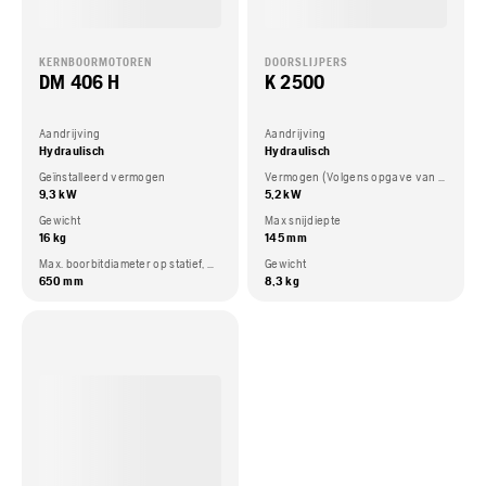
KERNBOORMOTOREN
DOORSLIJPERS
DM 406 H
K 2500
Aandrijving
Aandrijving
Hydraulisch
Hydraulisch
Geïnstalleerd vermogen
Vermogen (Volgens opgave van de motorfabrikant)
9,3 kW
5,2 kW
Gewicht
Max snijdiepte
16 kg
145 mm
Max. boorbitdiameter op statief, max
Gewicht
650 mm
8,3 kg