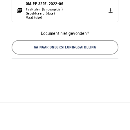
OM. PP 325E. 2022-06
Taal/talen: {languageList}
Gepubliceerd: {date}
Maat: {size}
Document niet gevonden?
GA NAAR ONDERSTEUNINGSAFDELING