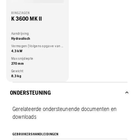
RINGZAGEN
K 3600 MK II
Aandrijving
Hydraulisch
Vermogen (Volgens opgave van de motorfabrikant)
4,3 kW
Max snijdiepte
270 mm
Gewicht
8,3 kg
ONDERSTEUNING
Gerelateerde ondersteunende documenten en
downloads
GEBRUIKERSHANDLEIDINGEN