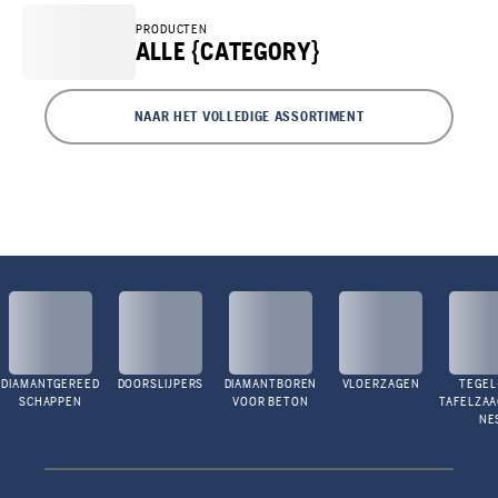
PRODUCTEN
ALLE {CATEGORY}
NAAR HET VOLLEDIGE ASSORTIMENT
DIAMANTGEREED
DOORSLIJPERS
DIAMANTBOREN
VLOERZAGEN
TEGEL
SCHAPPEN
VOOR BETON
TAFELZA
NE