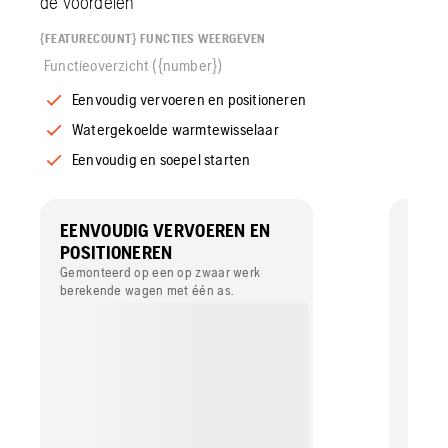
de voordelen
{FEATURECOUNT} FUNCTIES WEERGEVEN
Functieoverzicht ({number})
Eenvoudig vervoeren en positioneren
Watergekoelde warmtewisselaar
Eenvoudig en soepel starten
EENVOUDIG VERVOEREN EN
WAT
POSITIONEREN
WAR
Gemonteerd op een op zwaar werk
Voor e
berekende wagen met één as.
werkvl