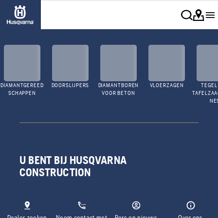
DIAMANTGEREED
DOORSLIJPERS
DIAMANTBOREN
VLOERZAGEN
TEGEL
SCHAPPEN
VOOR BETON
TAFELZA
NE
U BENT BIJ HUSQVARNA
CONSTRUCTION
Dealer zoeken
Neem contact met
Pers en nieuws
Over ons